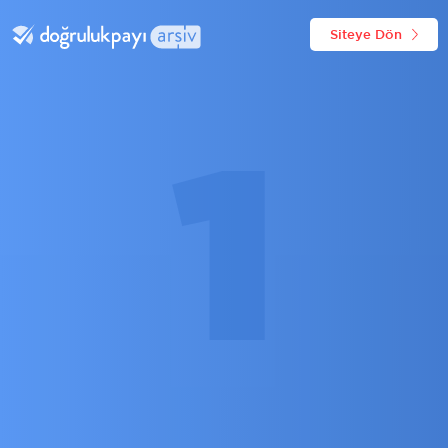
Siteye Dön
1