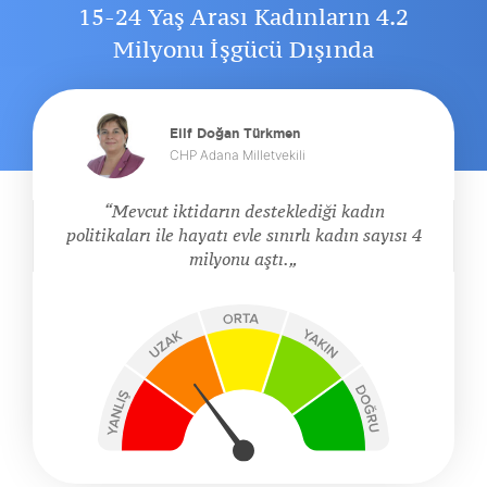
15-24 Yaş Arası Kadınların 4.2
Milyonu İşgücü Dışında
Elif Doğan Türkmen
CHP Adana Milletvekili
Mevcut iktidarın desteklediği kadın
politikaları ile hayatı evle sınırlı kadın sayısı 4
milyonu aştı.