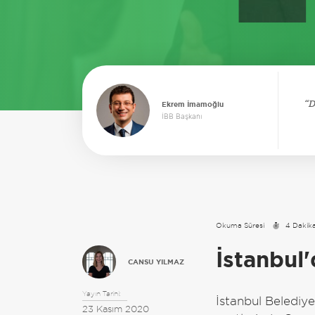
D
Ekrem İmamoğlu
İBB Başkanı
Okuma Süresi
4 Dakik
İstanbul'
CANSU YILMAZ
Yayın Tarihi:
İstanbul Belediy
23 Kasım 2020