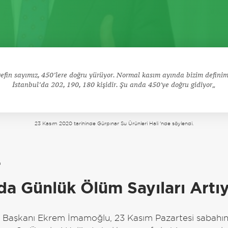
efin sayımız, 450’lere doğru yürüyor. Normal kasım ayında bizim definim
İstanbul’da 202, 190, 180 kişidir. Şu anda 450'ye doğru gidiyor
23 Kasım 2020 tarihinde Gürpınar Su Ürünleri Hali 'nde söylendi.
a
da Günlük Ölüm Sayıları Artı
e Başkanı Ekrem İmamoğlu, 23 Kasım Pazartesi sabahı