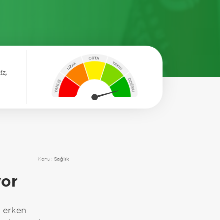
iz,
Konu :
Sağlık
yor
n erken