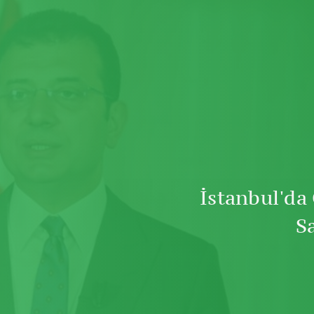
İ
İstanbul'd
Sa