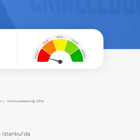
onu :
Cumhurbaşkanlığı 2014
.
 İstanbul’da