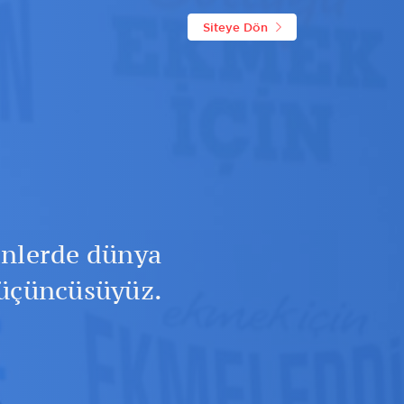
Siteye Dön
inlerde dünya
üçüncüsüyüz.