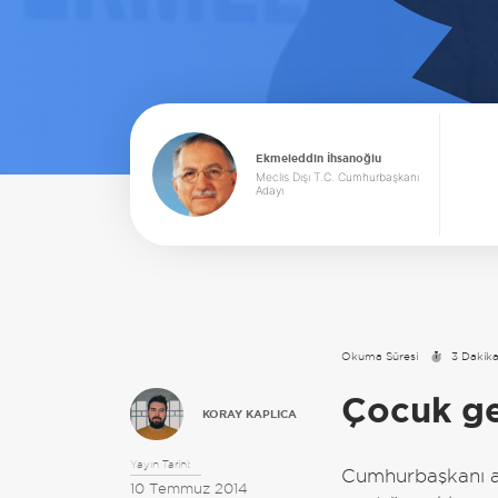
Ekmeleddin İhsanoğlu
Meclis Dışı T.C. Cumhurbaşkanı
Adayı
Okuma Süresi
3 Dakik
Çocuk ge
KORAY KAPLICA
Yayın Tarihi:
Cumhurbaşkanı ad
10 Temmuz 2014