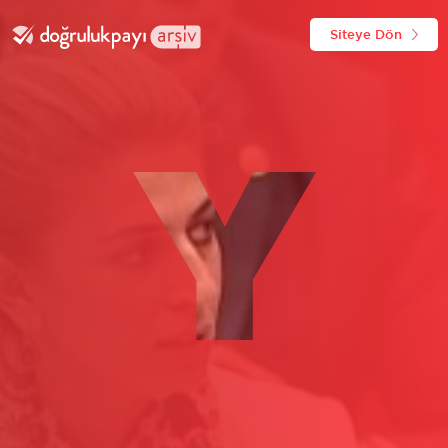
Siteye Dön
Y