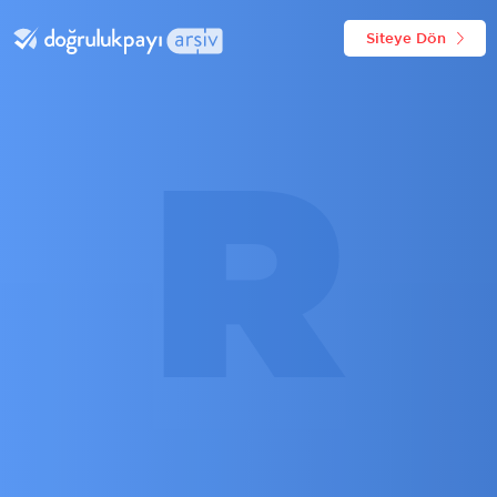
Siteye Dön
R