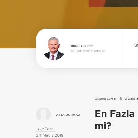
B
Binali Yıldırım
AK Parti İzmir Milletvekili
Okuma Süresi
2 Dakik
En Fazla
ASYA DURMAZ
mi?
Yayın Tarihi:
24 Mayıs 2018