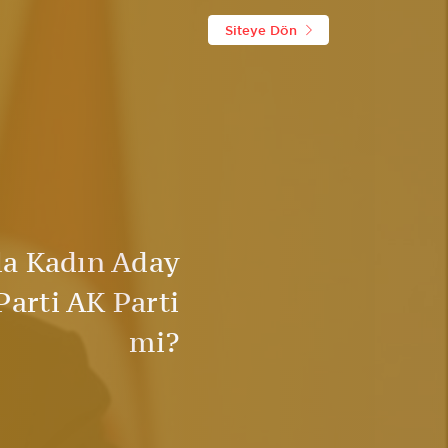
Siteye Dön
la Kadın Aday
arti AK Parti
mi?