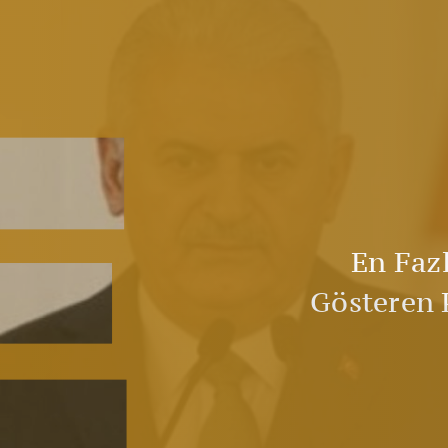
E
En Faz
Gösteren P