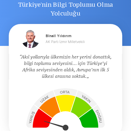
Türkiye'nin Bilgi Toplumu Olma
Yolculuğu
Binali Yıldırım
AK Parti İzmir Milletvekili
Akıl yollarıyla ülkemizin her yerini donattık,
bilgi toplumu seviyesini… için Türkiye’yi
Afrika seviyesinden aldık, Avrupa’nın ilk 5
ülkesi arasına soktuk.