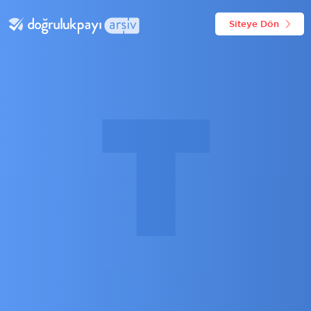
Siteye Dön
T