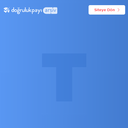
Siteye Dön
T