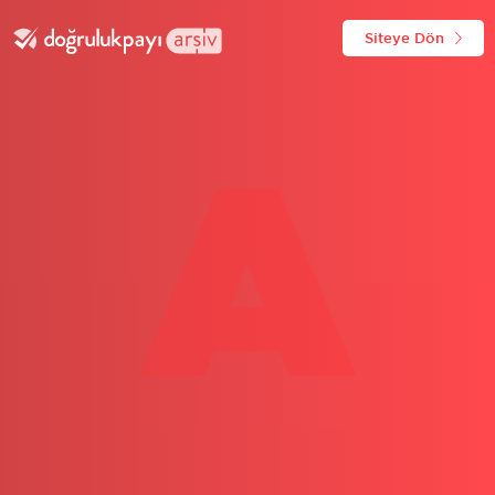
Siteye Dön
A