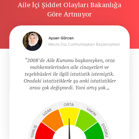
Aile İçi Şiddet Olayları Bakanlığa
Göre Artmıyor
Ayşen Gürcan
Meclis Dışı Cumhurbaşkanı Başdanışmanı
2008’de Aile Kurumu başkanıyken, ceza
mahkemelerinden aile cinayetleri ve
teşebbüsleri ile ilgili istatistik istemiştik.
Oradaki istatistiklerle şu anki istatistikler
arası çok değişmedi. Yani artış yok.