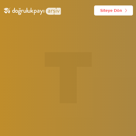
Siteye Dön
T