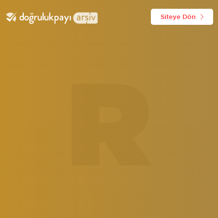
Siteye Dön
R