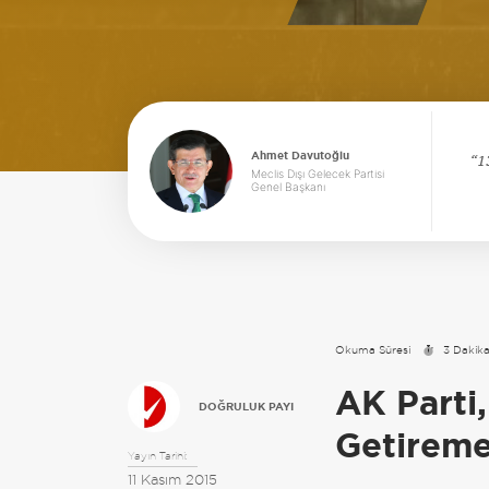
Ahmet Davutoğlu
1
Meclis Dışı Gelecek Partisi
Genel Başkanı
Okuma Süresi
3 Dakik
AK Parti,
DOĞRULUK PAYI
Getireme
Yayın Tarihi:
11 Kasım 2015