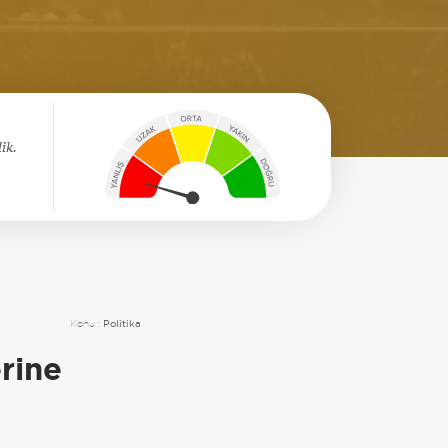
ik.
Konu :
Politika
rine