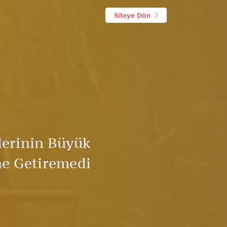
Siteye Dön
lerinin Büyük
ne Getiremedi