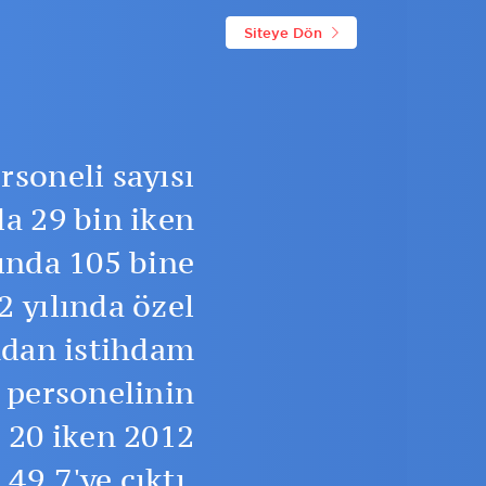
Siteye Dön
soneli sayısı
da 29 bin iken
ında 105 bine
2 yılında özel
ndan istihdam
 personelinin
 20 iken 2012
49,7'ye çıktı.