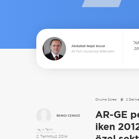
AR
Abdullah Nejat Koçer
20
AK Parti Gaziantep Milletvekili
Okuma Süresi
2 Dakik
AR-GE pe
BENGI CENGIZ
iken 2012
Yayın Tarihi:
özel sek
2 Temmuz 2014