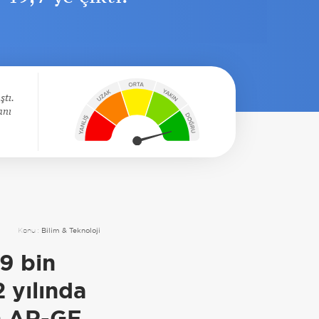
ştı.
anı
Konu :
Bilim & Teknoloji
9 bin
2 yılında
en AR-GE