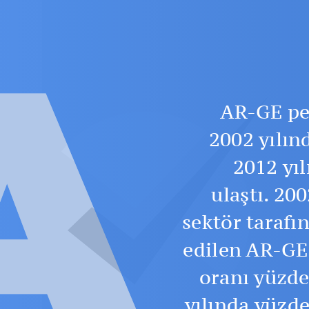
A
AR-GE per
2002 yılın
2012 yıl
ulaştı. 200
sektör tarafı
edilen AR-GE
oranı yüzde
yılında yüzde 