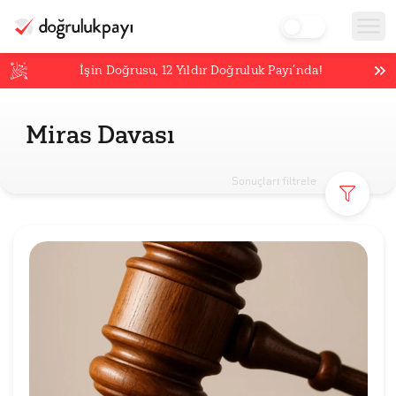
İşin Doğrusu,
12
Yıldır Doğruluk Payı’nda!
Miras Davası
Sonuçları filtrele