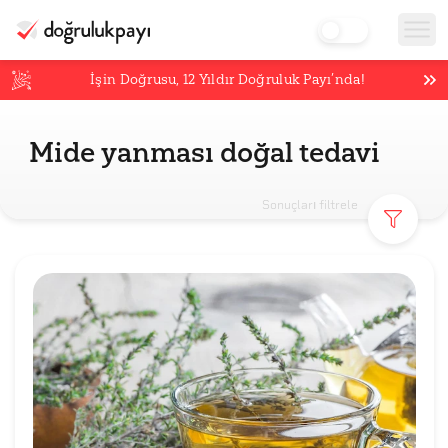
İşin Doğrusu,
12
Yıldır Doğruluk Payı’nda!
Mide yanması doğal tedavi
Sonuçları filtrele