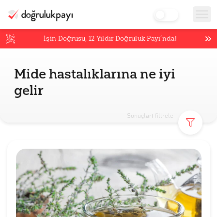
İşin Doğrusu,
12
Yıldır Doğruluk Payı’nda!
Mide hastalıklarına ne iyi
gelir
Sonuçları filtrele