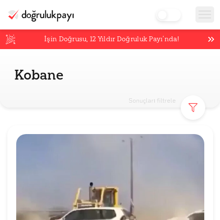
İşin Doğrusu,
12
Yıldır Doğruluk Payı’nda!
Kobane
Sonuçları filtrele