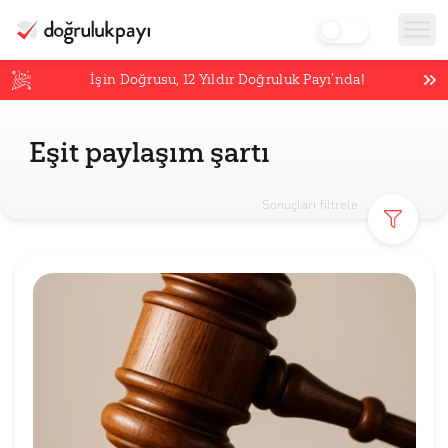
İşin Doğrusu,
12
Yıldır Doğruluk Payı’nda!
Eşit paylaşım şartı
Sonuçları filtrele