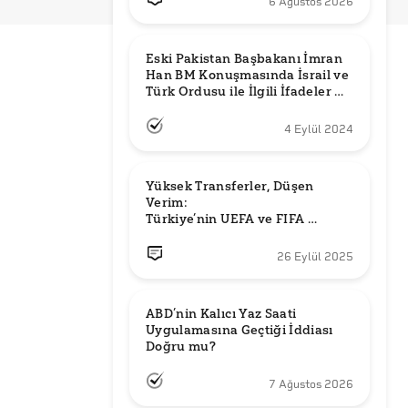
6 Ağustos 2026
Eski Pakistan Başbakanı İmran 
Han BM Konuşmasında İsrail ve 
Türk Ordusu ile İlgili İfadeler mi 
Kullandı?
4 Eylül 2024
Yüksek Transferler, Düşen 
Verim: 

Türkiye’nin UEFA ve FIFA 
Sıralamalarındaki Yeri
26 Eylül 2025
ABD’nin Kalıcı Yaz Saati 
Uygulamasına Geçtiği İddiası 
Doğru mu?
7 Ağustos 2026