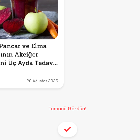
Pancar ve Elma 
ının Akciğer 
ni Üç Ayda Tedavi 
İddiası Doğru mu?
20 Ağustos 2025
Tümünü Gördün!