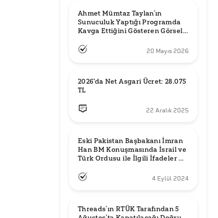
Ahmet Mümtaz Taylan’ın 
Sunuculuk Yaptığı Programda 
Kavga Ettiğini Gösteren Görsel 
Orijinal mi?
20 Mayıs 2026
2026'da Net Asgari Ücret: 28.075 
TL
22 Aralık 2025
Eski Pakistan Başbakanı İmran 
Han BM Konuşmasında İsrail ve 
Türk Ordusu ile İlgili İfadeler mi 
Kullandı?
4 Eylül 2024
Threads’ın RTÜK Tarafından 5 
Ağustos’ta Kapatılacağı Doğru 