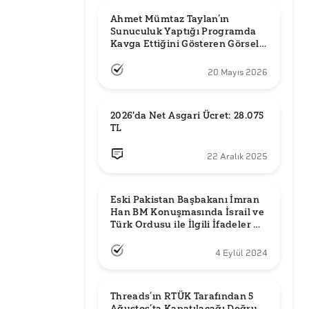
Ahmet Mümtaz Taylan’ın 
Sunuculuk Yaptığı Programda 
Kavga Ettiğini Gösteren Görsel 
Orijinal mi?
20 Mayıs 2026
2026'da Net Asgari Ücret: 28.075 
TL
22 Aralık 2025
Eski Pakistan Başbakanı İmran 
Han BM Konuşmasında İsrail ve 
Türk Ordusu ile İlgili İfadeler mi 
Kullandı?
4 Eylül 2024
Threads’ın RTÜK Tarafından 5 
Ağustos’ta Kapatılacağı Doğru 