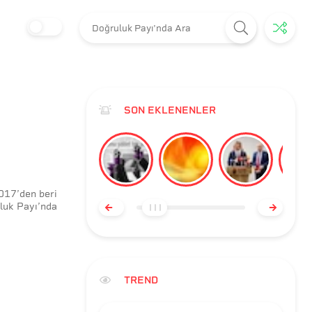
SON EKLENENLER
017
’
den
beri
luk Payı’nda
TREND