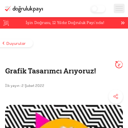
İşin Doğrusu,
12
Yıldır Doğruluk Payı’nda!
Duyurular
2'
Grafik Tasarımcı Arıyoruz!
İlk yayın :
2 Şubat 2022