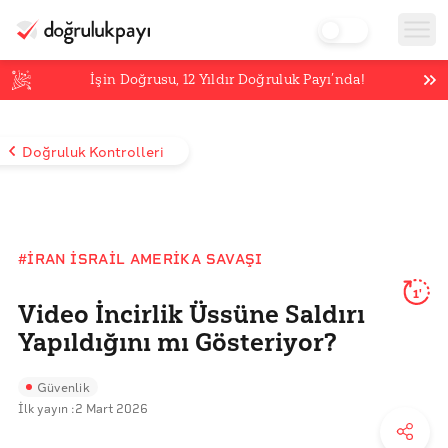
İşin Doğrusu,
12
Yıldır Doğruluk Payı’nda!
Doğruluk Kontrolleri
#İRAN İSRAIL AMERIKA SAVAŞI
1'
Video İncirlik Üssüne Saldırı
Yapıldığını mı Gösteriyor?
Güvenlik
İlk yayın :
2 Mart 2026