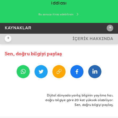
iddiası
Bu sonuca itiraz edebilirsin
+
KAYNAKLAR
+
İÇERİK HAKKINDA
İDDİA KAYNAĞI
İddia Kaynağı
Sen, doğru bilgiyi paylaş
YAYIN TARİHİ
26 Ocak 2021 09:22
REFERANSLAR
Nüfus ve Vatandaşlık Genel Müdürlüğü
ETİKETLER
TC Kimlik
kimlik no
kimlik numarası
Dijital dünyada yanlış bilginin yayılma hızı,
doğru bilgiye göre 20 kat yüksek olabiliyor.
tc kimlik numarası
tc kimlik numarası ilk 10 hanesi
Sen, doğru bilgiyi paylaş.
tc kimlik numarası 11 hane