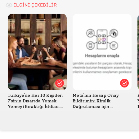
İLGİNİ ÇEKEBİLİR
Türkiye’de Her 10 Kişiden
Meta’nın Hesap Onay
7’sinin Dışarıda Yemek
Bildirimini Kimlik
Yemeyi Bıraktığı İddiası
Doğrulaması için
Doğru mu?
Gönderdiği Doğru mu?