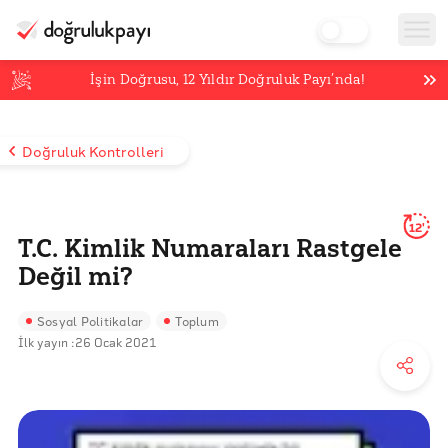
İşin Doğrusu,
12
Yıldır Doğruluk Payı’nda!
Doğruluk Kontrolleri
12'
T.C. Kimlik Numaraları Rastgele
Değil mi?
Sosyal Politikalar
Toplum
İlk yayın :
26 Ocak 2021