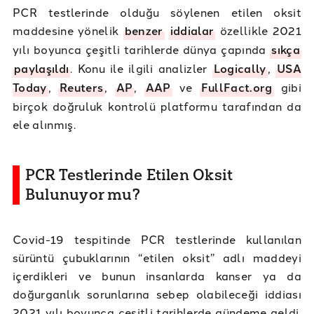
PCR testlerinde olduğu söylenen etilen oksit
maddesine yönelik
benzer
iddialar
özellikle 2021
yılı boyunca çeşitli tarihlerde dünya çapında
sıkça
paylaşıldı
. Konu ile ilgili analizler
Logically
,
USA
Today
,
Reuters
,
AP
,
AAP
ve
FullFact.org
gibi
birçok doğruluk kontrolü platformu tarafından da
ele alınmış.
PCR Testlerinde Etilen Oksit
Bulunuyor mu?
Covid-19 tespitinde PCR testlerinde kullanılan
sürüntü çubuklarının “etilen oksit” adlı maddeyi
içerdikleri ve bunun insanlarda kanser ya da
doğurganlık sorunlarına sebep olabileceği iddiası
2021 yılı boyunca çeşitli tarihlerde gündeme geldi.