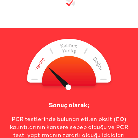
Sonuç olarak;
PCR testlerinde bulunan etilen oksit (EO)
kalıntılarının kansere sebep olduğu ve PCR
testi yaptırmanın zararlı olduğu iddiaları