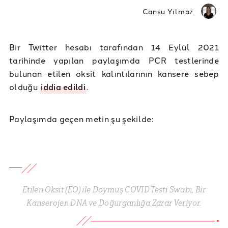
Cansu Yılmaz
Bir Twitter hesabı tarafından 14 Eylül 2021
tarihinde yapılan paylaşımda PCR testlerinde
bulunan etilen oksit kalıntılarının kansere sebep
olduğu
iddia edildi
.
Paylaşımda geçen metin şu şekilde:
Etilen Oksit (EO) ile Doymuş COVID Testi Swabı, Bir
Kanserojen DNA ve Doğurganlığa Zarar Veriyor.