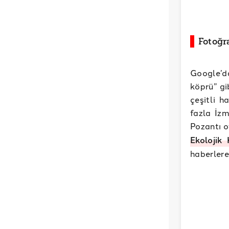
Fotoğr
Google’da
köprü” gi
çeşitli h
fazla İz
Pozantı 
Ekolojik
haberler