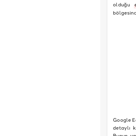
olduğu
bölgesind
Google Ea
detaylı 
Bunun ya