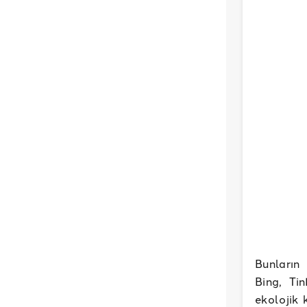
Bunların
Bing, Ti
ekolojik 