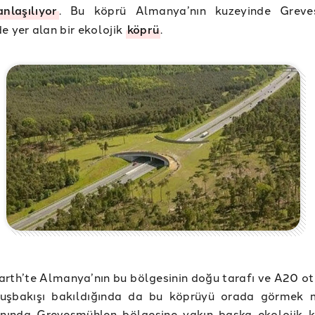
anlaşılıyor
. Bu köprü Almanya’nın kuzeyinde Greve
e yer alan bir ekolojik
köprü
.
rth’te Almanya’nın bu bölgesinin doğu tarafı ve A20 o
kuşbakışı bakıldığında da bu köprüyü orada görmek
nında Grevesmühlen bölgesine yakın başka ekolojik 