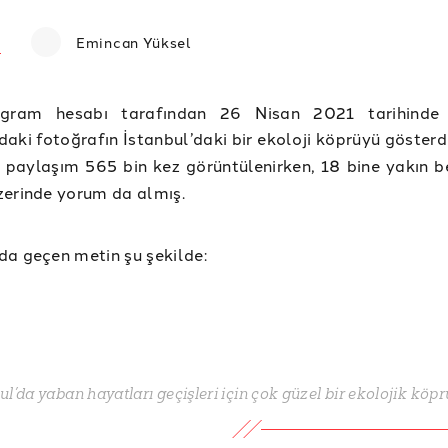
Emincan Yüksel
agram hesabı tarafından 26 Nisan 2021 tarihinde 
aki fotoğrafın İstanbul’daki bir ekoloji köprüyü gösterd
u paylaşım 565 bin kez görüntülenirken, 18 bine yakın b
erinde yorum da almış.
a geçen metin şu şekilde:
ul’da yaban hayatları geçişleri için çok güzel bir ekolojik köprü