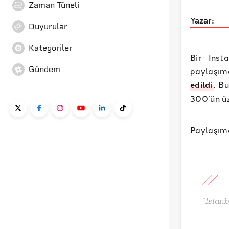
Zaman Tüneli
Yazar:
Duyurular
Kategoriler
Bir Inst
Gündem
paylaşımd
edildi
. B
300’ün üz
Paylaşımd
“İstanb