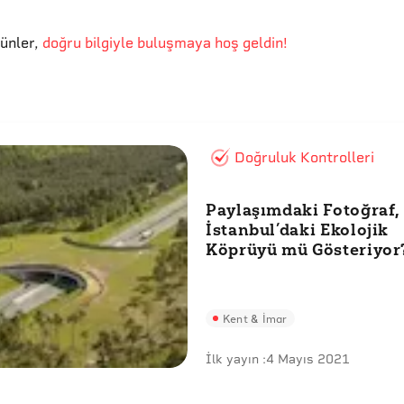
günler
,
doğru bilgiyle buluşmaya hoş geldin!
Doğruluk Kontrolleri
Paylaşımdaki Fotoğraf,
İstanbul’daki Ekolojik
Köprüyü mü Gösteriyor
Kent & İmar
İlk yayın :
4 Mayıs 2021