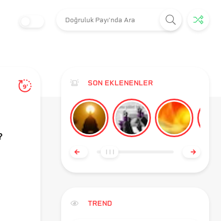
SON EKLENENLER
9'
?
TREND