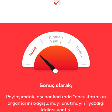
Sonuç olarak;
Paylaşımdaki aşı pankartında "çocuklarınızın
organlarını bağışlamayı unutmayın" yazdığı
iddiası yanlış.