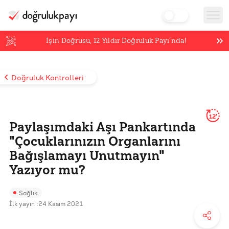
İşin Doğrusu,
12
Yıldır Doğruluk Payı’nda!
Doğruluk Kontrolleri
12'
Paylaşımdaki Aşı Pankartında
"Çocuklarınızın Organlarını
Bağışlamayı Unutmayın"
Yazıyor mu?
Sağlık
İlk yayın :
24 Kasım 2021