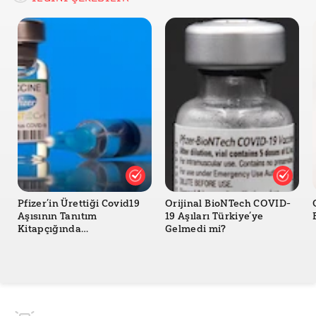
Mass Live- Patriots Eğitim Kampındaki Aşı
Kampanyasının Tarihini Belirten Haber
FDA- “Pfizer ve BioNTech tarafından Covid-19’a karşı
geliştirilen aşının 5-11 yaş grubunda acil kullanımına
onay verildi.”
CDC- Çocuklar ve Gençler için COVID-19 Aşıları
CDC- “CDC 5 ila 11 Yaş Arası Çocuklar İçin Pediatrik
COVID-19 Aşısını Öneriyor”
John Hopkins Medicine- COVID Aşısı: Ebeveynlerin
Bilmesi Gerekenler
Pfizer’in Ürettiği Covid19
Orijinal BioNTech COVID-
Aşısının Tanıtım
19 Aşıları Türkiye’ye
Kitapçığında
Gelmedi mi?
Hantavirüsten Yan Etki
Olarak Bahsedildiği Doğru
mu?