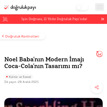
İşin Doğrusu,
12
Yıldır Doğruluk Payı’nda!
Doğruluk Kontrolleri
14'
Noel Baba’nın Modern İmajı
Coca-Cola’nın Tasarımı mı?
Kültür ve Sanat
İlk yayın :
28 Aralık 2021