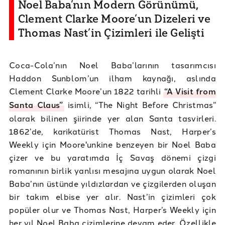
Noel Baba’nın Modern Görünümü,
Clement Clarke Moore’un Dizeleri ve
Thomas Nast’in Çizimleri ile Gelişti
Coca-Cola’nın Noel Baba’larının tasarımcısı
Haddon Sunblom’un ilham kaynağı, aslında
Clement Clarke Moore’un 1822 tarihli
“A Visit from
Santa Claus”
isimli, “The Night Before Christmas”
olarak bilinen şiirinde yer alan Santa tasvirleri.
1862’de, karikatürist Thomas Nast, Harper’s
Weekly için Moore'unkine benzeyen bir Noel Baba
çizer ve bu yaratımda İç Savaş dönemi çizgi
romanının birlik yanlısı mesajına uygun olarak Noel
Baba’nın üstünde yıldızlardan ve çizgilerden oluşan
bir takım elbise yer alır. Nast’in çizimleri çok
popüler olur ve Thomas Nast, Harper’s Weekly için
her yıl Noel Baba çizimlerine devam eder. Özellikle