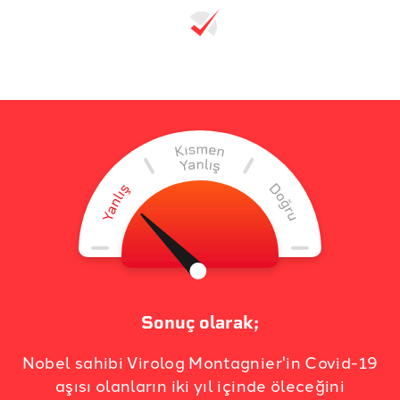
Sonuç olarak;
Nobel sahibi Virolog Montagnier'in Covid-19
aşısı olanların iki yıl içinde öleceğini