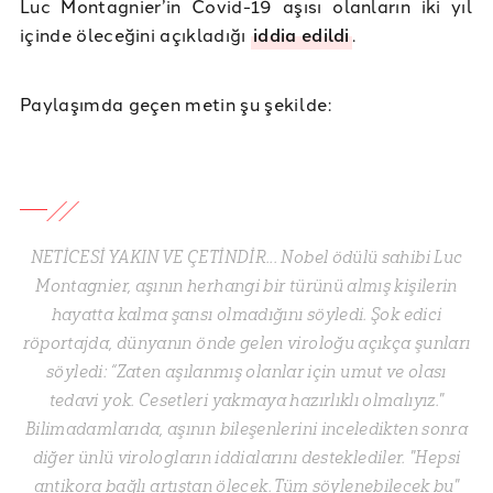
Luc Montagnier’in Covid-19 aşısı olanların iki yıl
içinde öleceğini açıkladığı
iddia edildi
.
Paylaşımda geçen metin şu şekilde:
NETİCESİ YAKIN VE ÇETİNDİR... Nobel ödülü sahibi Luc
Montagnier, aşının herhangi bir türünü almış kişilerin
hayatta kalma şansı olmadığını söyledi. Şok edici
röportajda, dünyanın önde gelen viroloğu açıkça şunları
söyledi: “Zaten aşılanmış olanlar için umut ve olası
tedavi yok. Cesetleri yakmaya hazırlıklı olmalıyız."
Bilimadamlarıda, aşının bileşenlerini inceledikten sonra
diğer ünlü virologların iddialarını desteklediler. "Hepsi
antikora bağlı artıştan ölecek. Tüm söylenebilecek bu"