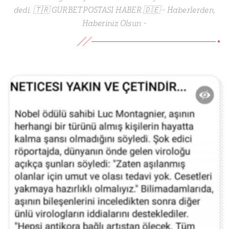
dedi. 🇹🇷 GURBET POSTASI HABER 🇩🇪 - Haberlerden,
Haberiniz Olsun -