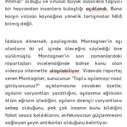
ihtimal" olduğu ve virüsün büyük olasılıkla taşıyıcı
bir hayvandan insanlara bulaştığı
açıklandı
. Buna
karşın virüsün kaynağına yönelik tartışmalar hâlâ
bitmiş değil.
İddiaya dönersek, paylaşımda Montagnier’in aşı
olanların iki yıl içinde öleceğini söylediği öne
sürülmüştü. Montagnier’in son zamanlardaki
röportajları incelendiğinde bahse konu olan
videoya internette
ulaşılabiliyor
. Videoda röportaj
veren Montagnier, sunucunun “Toplu aşılamayı nasıl
görüyorsunuz?” açıklamasına cevaben özetle;
aşıların varyantları yarattığını, aşılanma eğrisinin
ölüm eğrisini izlediğini, aşıların dirençli varyantlara
sebep olduğunu, pek çok insanın bunu bildiğini
fakat sessiz kaldıklarını, enfeksiyonun güçlenmesini
sağlayan şeyin antikorlar olduğunu belirtiyor.