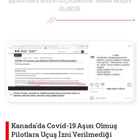
AŞININ YAN ETKİLERİ ÖLÇÜLEMIYOR.. HERAN HERŞEY
OLABILIR.
Kanada’da Covid-19 Aşısı Olmuş
Pilotlara Uçuş İzni Verilmediği