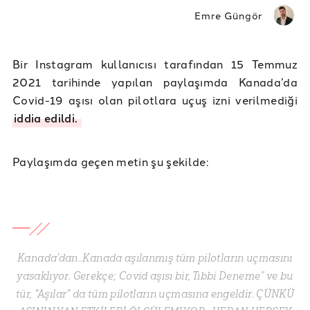
Emre Güngör
Bir Instagram kullanıcısı tarafından 15 Temmuz
2021 tarihinde yapılan paylaşımda Kanada’da
Covid-19 aşısı olan pilotlara uçuş izni verilmediği
iddia edildi.
Paylaşımda geçen metin şu şekilde:
Kanada'dan..Kanada aşılanmış tüm pilotların uçmasını
yasaklıyor. Gerekçe; Covid aşısı bir, Tıbbi Deneme” ve bu
tür, "Aşılar" da tüm pilotların uçmasına engeldir. ÇÜNKÜ