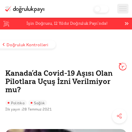
İşin Doğrusu,
12
Yıldır Doğruluk Payı’nda!
Doğruluk Kontrolleri
7'
Kanada’da Covid-19 Aşısı Olan
Pilotlara Uçuş İzni Verilmiyor
mu?
Politika
Sağlık
İlk yayın :
28 Temmuz 2021