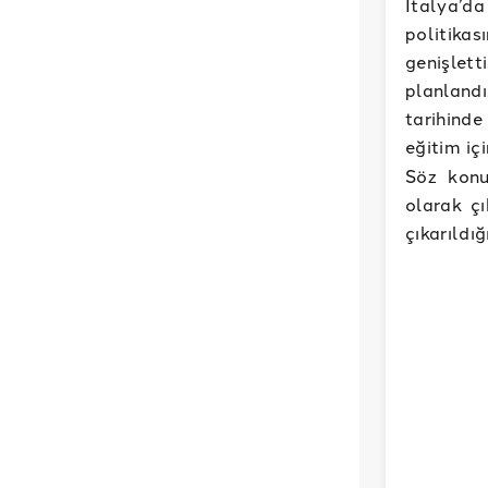
İtalya’d
politika
genişlett
planland
tarihinde
eğitim iç
Söz konu
olarak çı
çıkarıldığ