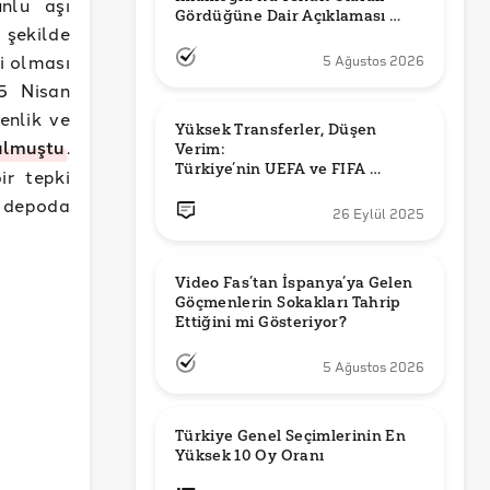
unlu aşı
Gördüğüne Dair Açıklaması 
 şekilde
Güncel mi?
li olması
5 Ağustos 2026
15 Nisan
enlik ve
Yüksek Transferler, Düşen 
ulmuştu
.
Verim: 

Türkiye’nin UEFA ve FIFA 
ir tepki
Sıralamalarındaki Yeri
r depoda
26 Eylül 2025
Video Fas’tan İspanya’ya Gelen 
Göçmenlerin Sokakları Tahrip 
Ettiğini mi Gösteriyor?
5 Ağustos 2026
Türkiye Genel Seçimlerinin En 
Yüksek 10 Oy Oranı