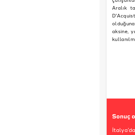
Aralık t
D'Acquist
olduğuna
aksine, y
kullanılm
Sonuç o
İtalya’d