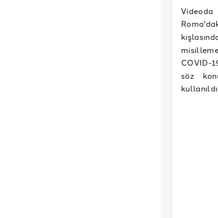
Videoda 
Roma'daki
kışlası
misillem
COVID-19 
söz kon
kullanıldı