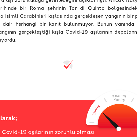
arihinde bir Roma şehrinin Tor di Quinto bölgesinde
o isimli Carabinieri kışlasında gerçekleşen yangının bir
 dair herhangi bir kanıt bulunmuyor. Bunun yanında 
angının gerçekleştiği kışla Covid-19 aşılarının depolanm
ıyordu.
larak;
a Covid-19 aşılarının zorunlu olması