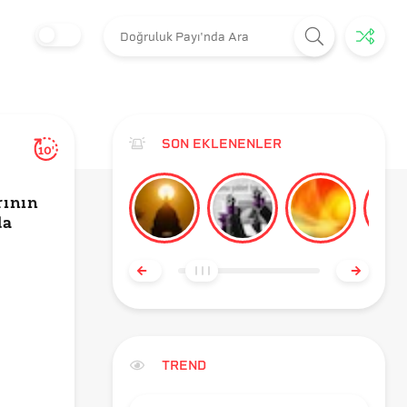
SON EKLENENLER
10'
rının
da
TREND