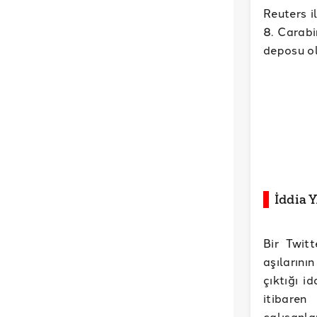
Reuters i
8. Carabi
deposu ol
İddia 
Bir Twit
aşıların
çıktığı i
itibaren
çalışanla