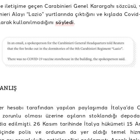
le iletişime geçen Carabinieri Genel Karargahı sözcüsü, 
nieri Alayı “Lazio” yurtlarında çıktığını ve kışlada Covid
arak kullanılmadığını
söyledi
.
YANLIŞ
ter hesabı tarafından yapılan paylaşımda İtalya’da 
ın zorunlu olması üzerine aşıların stoklandığı depod
ddia edilmişti. 26 Kasım tarihinde İtalya hükümeti 15 Ar
 içinde polis ve ordunun da yer aldığı temel hizm
ra aşı zorunluluğu getirileceğini açıklamıştı. Ancak İtal