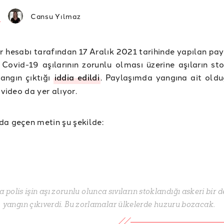
Cansu Yılmaz
er hesabı tarafından 17 Aralık 2021 tarihinde yapılan pa
 Covid-19 aşılarının zorunlu olması üzerine aşıların sto
angın çıktığı
iddia edildi
. Paylaşımda yangına ait oldu
 video da yer alıyor.
a geçen metin şu şekilde:
da polis işin aşı zorunlu olunca sıvıların stoklandığı askeri bir
yangın çıkıverdi. Bu zorlamalar ülkelerde huzuru bozacak.