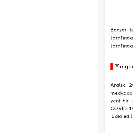
Benzer i
tarafında
tarafında
Yangın
Aralık 2
medyada h
yeni bir 
COVID-19
iddia edil