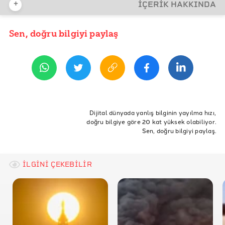
+
İÇERİK HAKKINDA
İDDİA KAYNAĞI
İddia Bağlantısı
Sen, doğru bilgiyi paylaş
YAYIN TARİHİ
3 Mart 2026 09:32
REFERANSLAR
TikTok - milos.svrcek
YouTube - Irán alcanza Tel Aviv como respuesta al
ETİKETLER
ataque de Israel
İsrail
İran
İran İsrail Amerika Savaşı
İran Tel Aviv
Dijital dünyada yanlış bilginin yayılma hızı,
doğru bilgiye göre 20 kat yüksek olabiliyor.
Sen, doğru bilgiyi paylaş.
İLGİNİ ÇEKEBİLİR