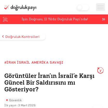
İşin Doğrusu,
12
Yıldır Doğruluk Payı’nda!
Doğruluk Kontrolleri
#İRAN İSRAIL AMERIKA SAVAŞI
1'
Görüntüler İran’ın İsrail’e Karşı
Güncel Bir Saldırısını mı
Gösteriyor?
Güvenlik
İlk yayın :
3 Mart 2026