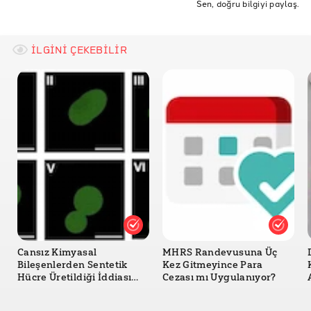
Sen, doğru bilgiyi paylaş.
Polonya cansız manken hastane
İLGİNİ ÇEKEBİLİR
Cansız Kimyasal
MHRS Randevusuna Üç
Bileşenlerden Sentetik
Kez Gitmeyince Para
Hücre Üretildiği İddiası
Cezası mı Uygulanıyor?
Doğru mu?