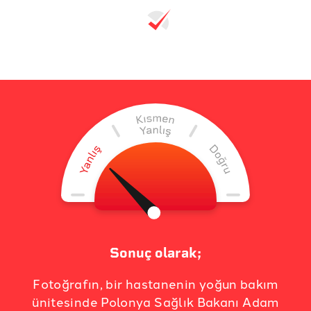
Sonuç olarak;
Fotoğrafın, bir hastanenin yoğun bakım
ünitesinde Polonya Sağlık Bakanı Adam