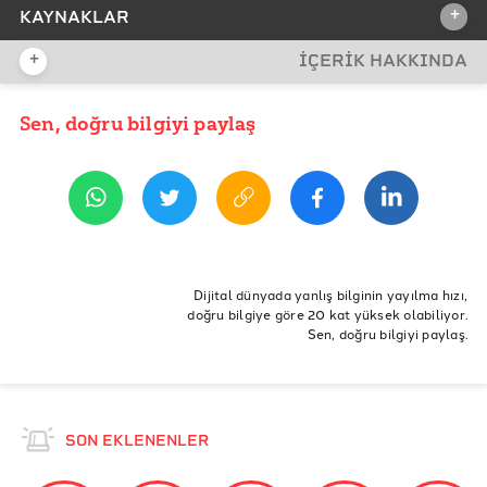
+
KAYNAKLAR
+
İÇERİK HAKKINDA
İDDİA KAYNAĞI
Sen, doğru bilgiyi paylaş
YAYIN TARİHİ
28 Ocak 2021 09:10
REFERANSLAR
İddia Bağlantısı
BBC Future
ETİKETLER
The University of Adelaide
Doppelganger
Dijital dünyada yanlış bilginin yayılma hızı,
doğru bilgiye göre 20 kat yüksek olabiliyor.
Teghan Lucas - Doppelganger
Sen, doğru bilgiyi paylaş.
ScienceDirect / Are Human Faces Unique?
Sana Benzeyen Yabancı – Doppelganger
SON EKLENENLER
Doppelganger - Vikipedi