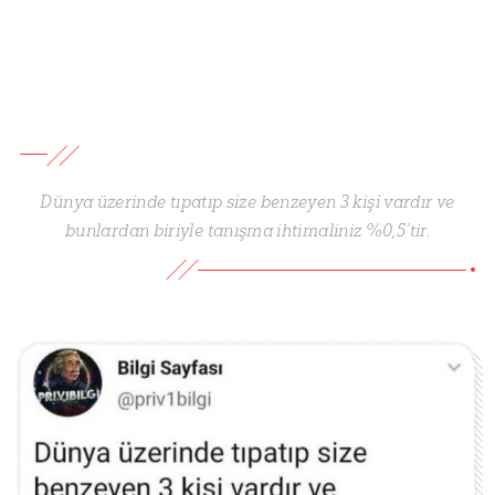
Dünya üzerinde tıpatıp size benzeyen 3 kişi vardır ve
bunlardan biriyle tanışma ihtimaliniz %0,5’tir.