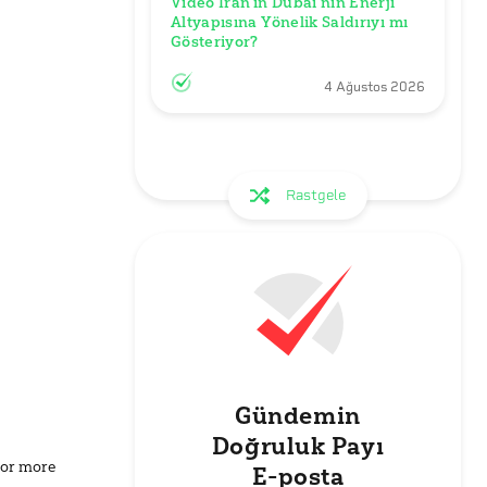
Video İran’ın Dubai’nin Enerji 
Altyapısına Yönelik Saldırıyı mı 
Gösteriyor?
4 Ağustos 2026
Rastgele
Gündemin
Doğruluk Payı
for more
E-posta