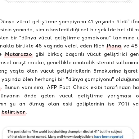
Dünya vücut geliştirme şampiyonu 41 yaşında öldü" ifad
inin yanında, kimin kastedildiği net bir şekilde belirtil
len bir “dünya vücut geliştirme şampiyonu” tanımına u
akla birlikte 46 yaşında vefat eden Rich
Piana
ve 48 
ke
Matarazzo
gibi birkaç başarılı vücut geliştirici ge
limsel araştırmalar, genellikle anabolik steroid kullanım
nç yaşta ölen vücut geliştiricilerin örneklerine işare
yaşında ölen herhangi bir "dünya şampiyonu" olduğuna 
k
. Bunun yanı sıra, AFP Fact Check ekibi tarafından ha
dünyanın önde gelen vücut geliştirme yarışması o
nın şu an ölmüş olan eski galiplerinin ise 70'li ya
ü
belirtiyor
.