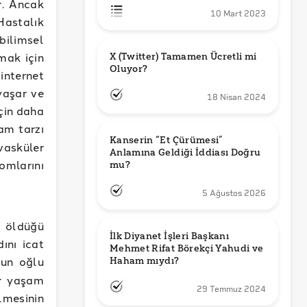
r. Ancak
10 Mart 2023
astalık
bilimsel
mak için
X (Twitter) Tamamen Ücretli mi 
Oluyor?
internet
yaşar ve
18 Nisan 2024
için daha
şam tarzı
Kanserin “Et Çürümesi” 
ovasküler
Anlamına Geldiği İddiası Doğru 
omlarını
mu?
5 Ağustos 2026
 öldüğü
İlk Diyanet İşleri Başkanı 
ını icat
Mehmet Rifat Börekçi Yahudi ve 
’un oğlu
Haham mıydı?
ir yaşam
29 Temmuz 2024
lmesinin