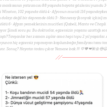
la markasının yatırımcısı 88 yaşında hayata gözlerini yumdu 3
si Winston, 102 yaşında öldü 4- Afyonun mucidi 116 yaşındayk
dolayı değil bir depremde öldü️ 5- Hennessy (konyak içkisi) m
öldü 6- Afgan yemeklerinin mucitleri (Qabeli, Manto ve Chapli
ıyor Şimdi soru şu: Bu doktorlar, egzersizin yaşamı uzattığı s
laştı? Tavşanlar her zaman zıplar ama hepi topu 2 yıl yaşarlar.
oyunca hiç egzersiz yapmayan kaplumbağa familyası tamı ta
ıyor. Sonuç? Hayatın tadını çıkar Yemene bak.!!! 💛🧡❤🌺🌼😎😃 