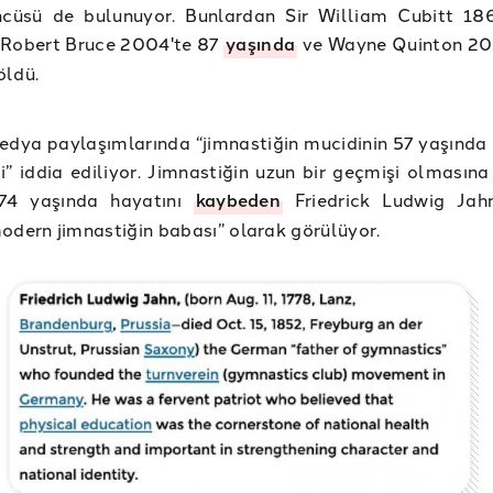
ncüsü de bulunuyor. Bunlardan Sir William Cubitt 18
 Robert Bruce 2004'te 87
yaşında
ve Wayne Quinton 20
öldü.
dya paylaşımlarında “jimnastiğin mucidinin 57 yaşında 
i” iddia ediliyor. Jimnastiğin uzun bir geçmişi olmasın
74 yaşında hayatını
kaybeden
Friedrick Ludwig Jah
odern jimnastiğin babası” olarak görülüyor.