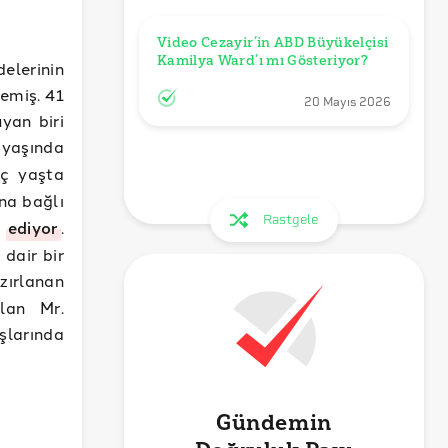
Video Cezayir’in ABD Büyükelçisi 
Kamilya Ward’ı mı Gösteriyor?
elerinin
memiş. 41
20 Mayıs 2026
yan biri
yaşında
nç yaşta
ına bağlı
Rastgele
t
ediyor
.
dair bir
zırlanan
lan Mr.
şlarında
Gündemin