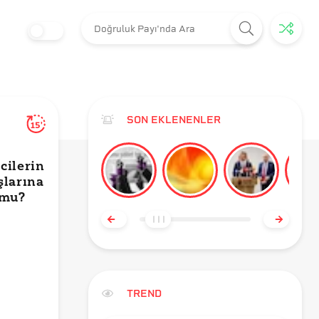
SON EKLENENLER
15'
icilerin
şlarına
 mu?
TREND