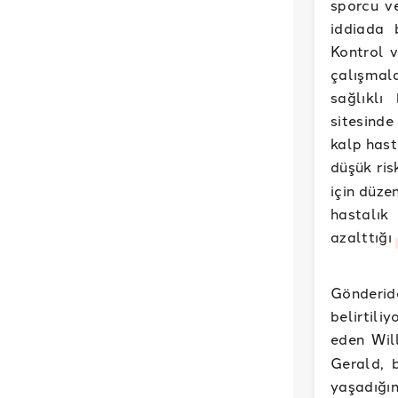
sporcu ve
iddiada 
Kontrol v
çalışmala
sağlıklı
sitesinde
kalp hasta
düşük risk
için düzen
hastalık
azalttığı
Gönderid
belirtili
eden Wil
Gerald, 
yaşadığı