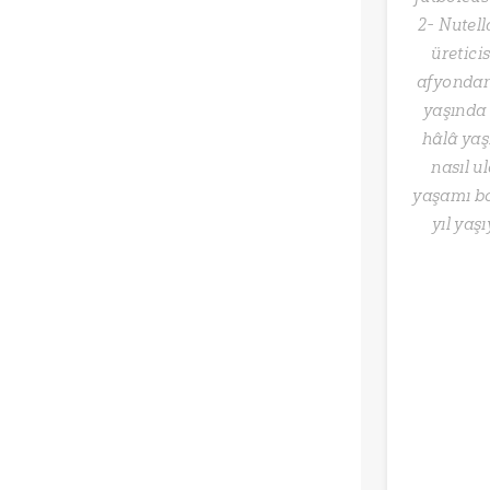
2- Nutel
üretici
afyondan 
yaşında 
hâlâ yaş
nasıl u
yaşamı b
yıl yaş