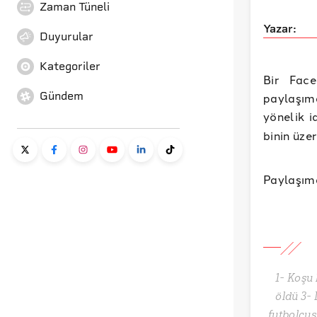
Zaman Tüneli
Yazar:
Duyurular
Kategoriler
Bir Fac
Gündem
paylaşımd
yönelik i
binin üze
Paylaşımd
1- Koşu 
öldü 3-
futbolcus