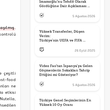
İmamoğlu'nu Tehdit Olarak 
Gördüğüne Dair Açıklaması 
Güncel mi?
5 Ağustos 2026
aşılmış
.
Yüksek Transferler, Düşen 
kontrolü
Verim: 

Türkiye’nin UEFA ve FIFA 
Sıralamalarındaki Yeri
26 Eylül 2025
Video Fas’tan İspanya’ya Gelen 
Göçmenlerin Sokakları Tahrip 
 çeşitli
Ettiğini mi Gösteriyor?
ast-food
nları ne
5 Ağustos 2026
a etkisi
Nutella,
Türkiye Genel Seçimlerinin En 
hsedilen
Yüksek 10 Oy Oranı