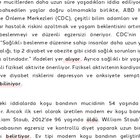
 mucitlerden daha uzun süre yaşadıkları iddia ediliyo
bahsedilen yaşlar doğru olmamakla birlikte, ABD H
e Önleme Merkezleri (CDC), çeşitli bilim adamları ve 
r hastalık riskini azaltmak ve yaşam beklentisini artır
 beslenmeyi ve düzenli egzersizi öneriyor. CDC’nin 
 “Sağlıklı beslenme düzenine sahip insanlar daha uzun 
lığı, tip 2 diyabet ve obezite gibi ciddi sağlık sorunları 
 altındadır.” ifadeleri yer
alıyor
. Ayrıca sağlıklı bir ya
li fiziksel aktivite öneriliyor. Fiziksel aktivitenin kardiy
 ve diyabet risklerini depresyon ve anksiyete sempt
biliniyor
.
eki iddialarda koşu bandının mucidinin 54 yaşında
yor. Ancak ilk seri olarak üretilen modern ev koşu band
liam Staub, 2012'de 96 yaşında
öldü
. William Staub
babasının egzersiz ve kontrollü diyet yaparak uzun b
nı
belirtiyor
. Ev tipi modern koşu bandının geliştiri