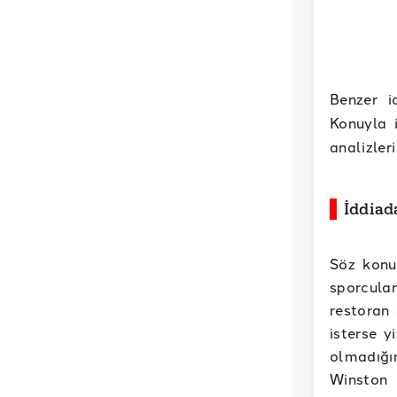
Benzer 
Konuyla i
analizler
İddiad
Söz konus
sporcular
restoran 
isterse y
olmadığı
Winston 