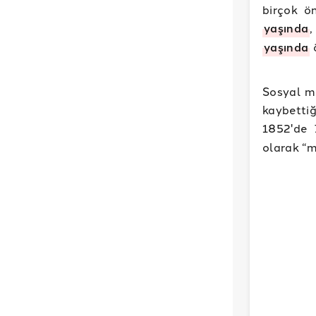
birçok ö
yaşında
,
yaşında
Sosyal me
kaybettiğ
1852'de 
olarak “m