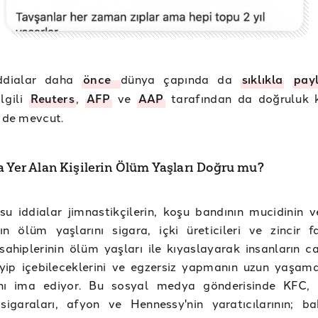
iddialar daha
önce
dünya çapında da
sıklıkla
payl
lgili
Reuters
,
AFP
ve
AAP
tarafından da doğruluk 
i de mevcut.
a Yer Alan Kişilerin Ölüm Yaşları Doğru mu?
u iddialar jimnastikçilerin, koşu bandının mucidinin ve
ın ölüm yaşlarını sigara, içki üreticileri ve zincir f
sahiplerinin ölüm yaşları ile kıyaslayarak insanların ca
iyip içebileceklerini ve egzersiz yapmanın uzun yaşamd
nı ima ediyor. Bu sosyal medya gönderisinde KFC, 
sigaraları, afyon ve Hennessy'nin yaratıcılarının; ba