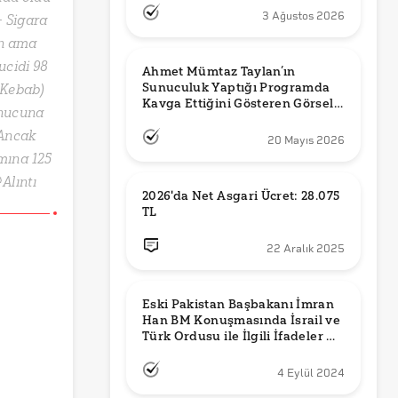
3 Ağustos 2026
- Sigara
en ama
ucidi 98
Ahmet Mümtaz Taylan’ın 
Sunuculuk Yaptığı Programda 
 Kebab)
Kavga Ettiğini Gösteren Görsel 
onucuna
Orijinal mi?
 Ancak
20 Mayıs 2026
mına 125
Alıntı
2026'da Net Asgari Ücret: 28.075 
TL
22 Aralık 2025
Eski Pakistan Başbakanı İmran 
Han BM Konuşmasında İsrail ve 
Türk Ordusu ile İlgili İfadeler mi 
Kullandı?
4 Eylül 2024