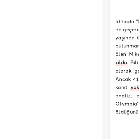
İddiada "
de geçmes
yaşında ö
bulunmam
ölen Mi
öldü
. Bi
olarak ge
Ancak 41 
kanıt
yo
analiz, 
Olympia'
öldüğün