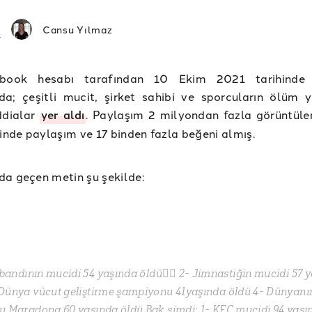
Cansu Yılmaz
ebook hesabı tarafından 10 Ekim 2021 tarihinde 
a; çeşitli mucit, şirket sahibi ve sporcuların ölüm y
ddialar
yer aldı
. Paylaşım 2 milyondan fazla görüntül
rinde paylaşım ve 17 binden fazla beğeni almış.
a geçen metin şu şekilde:
bandının mucidi 54 yaşında öldü🏃‍♀️ 2- Jimnastiğin mucidi 57 
 Dünya vücut geliştirme şampiyonu 41yaşında öldü 4- Dünyanın
u Maradona 60 yaşında öldü Bak şimdi: 1- KFC mucidi 94 yaşı