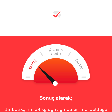
Sonuç olarak;
Bir balıkçının 34 kg ağırlığında bir inci bulduğu