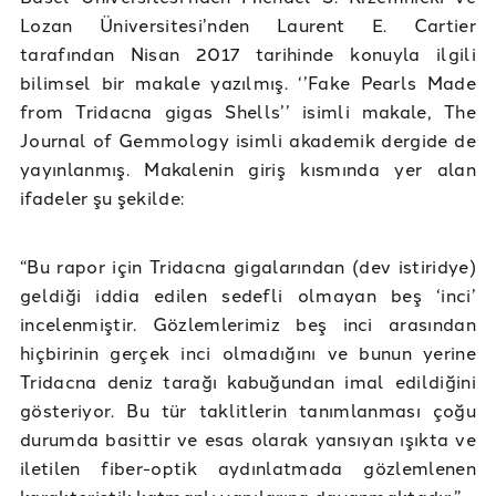
Lozan Üniversitesi’nden Laurent E. Cartier
tarafından Nisan 2017 tarihinde konuyla ilgili
bilimsel bir makale yazılmış. ‘’Fake Pearls Made
from Tridacna gigas Shells’’ isimli makale, The
Journal of Gemmology isimli akademik dergide de
yayınlanmış. Makalenin giriş kısmında yer alan
ifadeler şu şekilde:
“Bu rapor için Tridacna gigalarından (dev istiridye)
geldiği iddia edilen sedefli olmayan beş ‘inci’
incelenmiştir. Gözlemlerimiz beş inci arasından
hiçbirinin gerçek inci olmadığını ve bunun yerine
Tridacna deniz tarağı kabuğundan imal edildiğini
gösteriyor. Bu tür taklitlerin tanımlanması çoğu
durumda basittir ve esas olarak yansıyan ışıkta ve
iletilen fiber-optik aydınlatmada gözlemlenen
karakteristik katmanlı yapılarına dayanmaktadır.”