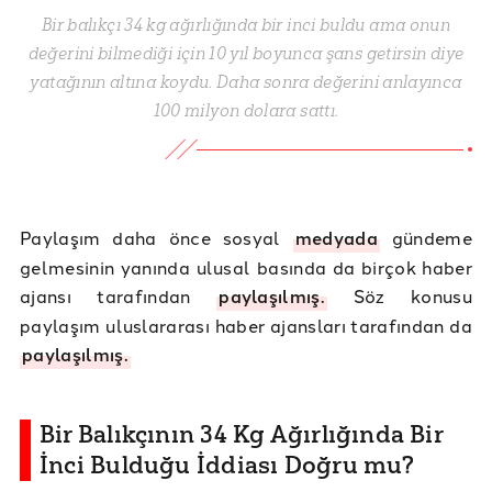
Bir balıkçı 34 kg ağırlığında bir inci buldu ama onun
değerini bilmediği için 10 yıl boyunca şans getirsin diye
yatağının altına koydu. Daha sonra değerini anlayınca
100 milyon dolara sattı.
Paylaşım daha önce sosyal
medyada
gündeme
gelmesinin yanında ulusal basında da birçok haber
ajansı tarafından
paylaşılmış.
Söz konusu
paylaşım uluslararası haber ajansları tarafından da
paylaşılmış.
Bir Balıkçının 34 Kg Ağırlığında Bir
İnci Bulduğu İddiası Doğru mu?