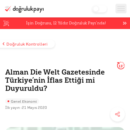
İşin Doğrusu,
12
Yıldır Doğruluk Payı’nda!
Doğruluk Kontrolleri
13'
Alman Die Welt Gazetesinde
Türkiye’nin İflas Ettiği mi
Duyuruldu?
Genel Ekonomi
İlk yayın :
21 Mayıs 2020