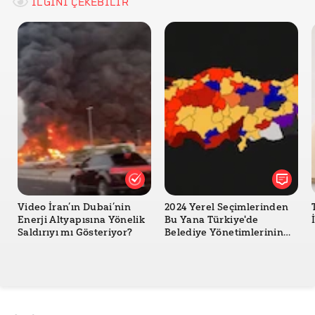
Sabah
İLGİNİ ÇEKEBİLİR
Takvim
Özgür Manşet
Video İran’ın Dubai’nin
2024 Yerel Seçimlerinden
Enerji Altyapısına Yönelik
Bu Yana Türkiye'de
Saldırıyı mı Gösteriyor?
Belediye Yönetimlerinin
Değişimi