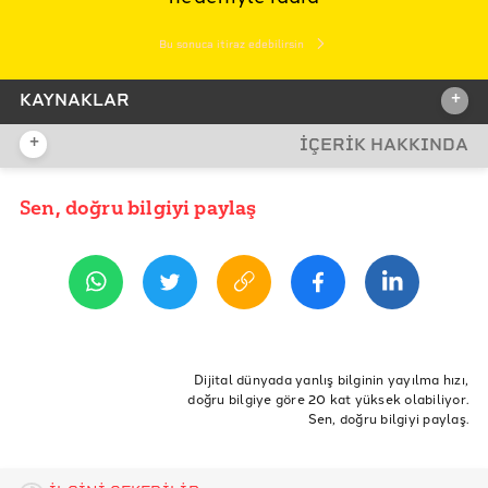
Bu sonuca itiraz edebilirsin
+
KAYNAKLAR
+
İÇERİK HAKKINDA
İDDİA KAYNAĞI
Sen, doğru bilgiyi paylaş
YAYIN TARİHİ
21 Mayıs 2020 09:44
REFERANSLAR
A Haber
Die Welt
ETİKETLER
Gazete Duvar
Doğruluk Payı
Doğrulama
haber
türkiye ekonomisi
Dijital dünyada yanlış bilginin yayılma hızı,
doğru bilgiye göre 20 kat yüksek olabiliyor.
verification
die welt
türkiye iflas etti
alman basını
İleri Haber
Sen, doğru bilgiyi paylaş.
yabancı basın
Parantez Haber