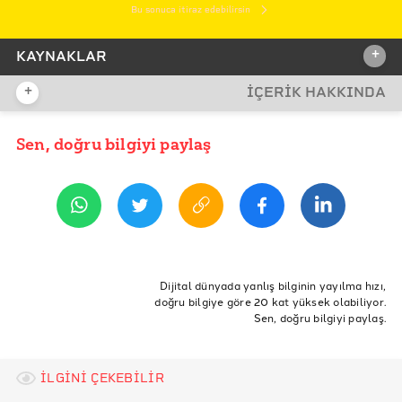
Bu sonuca itiraz edebilirsin
+
KAYNAKLAR
+
İÇERİK HAKKINDA
İDDİA KAYNAĞI
Sen, doğru bilgiyi paylaş
YAYIN TARİHİ
12 Ekim 2020 11:41
REFERANSLAR
İlgili yargı makamının açıklaması
Dönemin ABD Cezayir Büyükelçisi’nin konu ile ilgili
ETİKETLER
Twitter paylaşımları - 1
Doğruluk Payı
Doğrulama
500 milyon dolar
Dijital dünyada yanlış bilginin yayılma hızı,
Dönemin ABD Cezayir Büyükelçisi’nin konu ile ilgili
doğru bilgiye göre 20 kat yüksek olabiliyor.
afrikalı çocuklar
hack
hackleyip
bankayı
Twitter paylaşımları - 2
Sen, doğru bilgiyi paylaş.
afrikalı yoksul insanlar
5 banka
İLGİNİ ÇEKEBİLİR