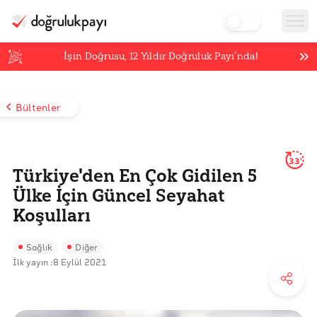
İşin Doğrusu,
12
Yıldır Doğruluk Payı’nda!
Bültenler
33'
Türkiye'den En Çok Gidilen 5
Ülke İçin Güncel Seyahat
Koşulları
Sağlık
Diğer
İlk yayın :
8 Eylül 2021