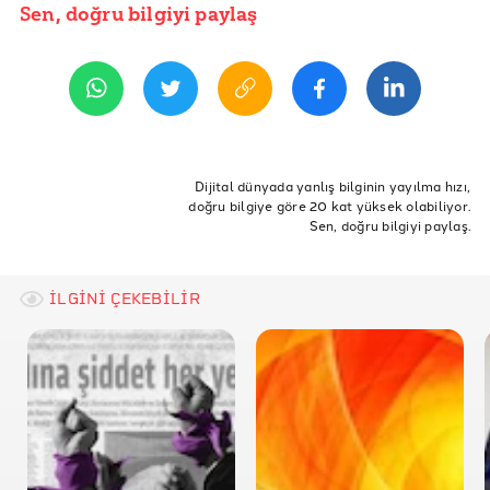
T.C. Sağlık Bakanlığı
Sen, doğru bilgiyi paylaş
YAYIN TARİHİ
8 Eylül 2021 08:13
BBC Haber
Your Europe
T.C. Dışişleri Bakanlığı
Deutsche Vertretungen in der Türkei
Dijital dünyada yanlış bilginin yayılma hızı,
doğru bilgiye göre 20 kat yüksek olabiliyor.
Robert Koch Institut
Sen, doğru bilgiyi paylaş.
T.C. Dışişleri Bakanlığı Atina Büyükelçiliği
T.C. Dışişleri Bakanlığı Batum Başkonsolosluğu
İLGİNİ ÇEKEBİLİR
Republic of Bulgaria - Ministry of Health
Travel Center
TÜİK-Merkezi Dağıtım Sistemi