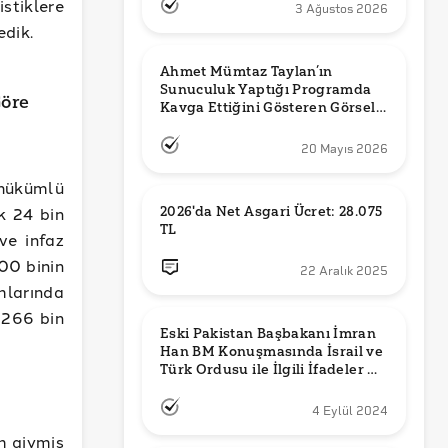
stiklere
3 Ağustos 2026
edik.
Ahmet Mümtaz Taylan’ın 
Sunuculuk Yaptığı Programda 
Göre
Kavga Ettiğini Gösteren Görsel 
Orijinal mi?
20 Mayıs 2026
 hükümlü
k 24 bin
2026'da Net Asgari Ücret: 28.075 
TL
ve infaz
200 binin
22 Aralık 2025
mlarında
e 266 bin
Eski Pakistan Başbakanı İmran 
Han BM Konuşmasında İsrail ve 
Türk Ordusu ile İlgili İfadeler mi 
Kullandı?
4 Eylül 2024
m giymiş