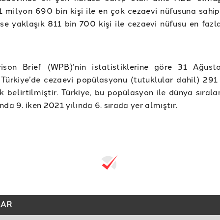
1 milyon 690 bin kişi ile en çok cezaevi nüfusuna sahip 
ise yaklaşık 811 bin 700 kişi ile cezaevi nüfusu en fazl
ison Brief (WPB)’nin istatistiklerine göre 31 Ağus
e Türkiye’de cezaevi popülasyonu (tutuklular dahil) 291
ak belirtilmiştir. Türkiye, bu popülasyon ile dünya sıra
nda 9. iken 2021 yılında 6. sırada yer almıştır.
LAR