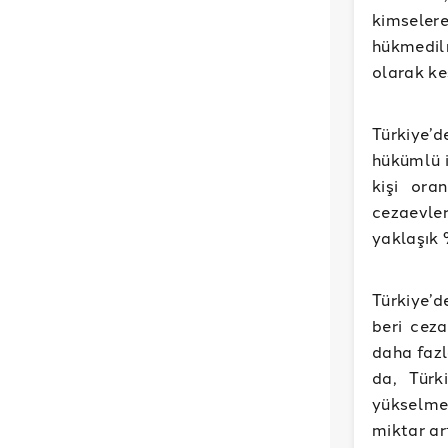
kimseler
hükmedil
olarak ke
Türkiye’d
hükümlü i
kişi ora
cezaevle
yaklaşık 
Türkiye’d
beri cez
daha fazl
da, Türk
yükselme
miktar ar