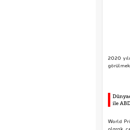
2020 yılı
görülmek
Dünyad
ile AB
World Pri
olarak c