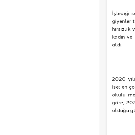
İşlediği 
giyenler 
hırsızlık
kadın ve 
aldı.
2020 yıl
ise; en ç
okulu me
göre, 20
olduğu gö