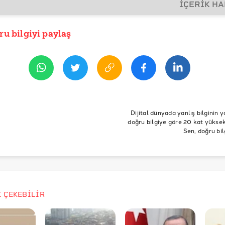
İÇERİK H
SLAR
rkiye Cezaevi Verileri
ru bilgiyi paylaş
İHİ
alık 2018 13:31
ülteni
nyada Cezaevlerindeki Nüfus İstatistikleri
R
Cezaevi
tutuklu
hükümlü
Hapis
Hukuk
Mahkeme
e
Mahkum
Suç
Suçlu
Karar
avukat
hakim
Cez
Dijital dünyada yanlış bilginin y
doğru bilgiye göre 20 kat yüksek 
Sen, doğru bil
İ ÇEKEBİLİR