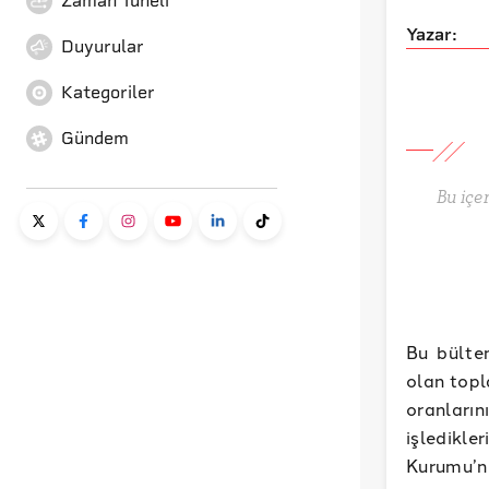
Zaman Tüneli
Yazar:
Duyurular
Kategoriler
Gündem
Bu içe
Bu bülte
olan topl
oranların
işledikle
Kurumu’