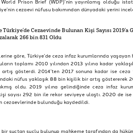
World Prison Brief (WDP)’nin yayınlamış olduğu istati
iye’nin cezaevi nüfusu bakımından dünyadaki yerini incel
e Türkiye’de Cezaevinde Bulunan Kişi Sayısı 2019’a 
zalarak 266 bin 831 Oldu
lerine göre, Türkiye’de ceza infaz kurumlarında yaşayan
uların toplamı 2010 yılından 2013 yılına kadar yaklaşı
ir artış gösterdi. 2014’ten 2017 sonuna kadar ise ceza 
ndaki nüfus yaklaşık 88 bin kişilik bir artış göstererek 
çıkmış oldu. 2019 yılına gelindiğinde ceza infaz kuru
işi sayısı 292 bin ile rekor seviyeye ulaştı. 2020 de is
in cezaevlerinde bulunduğu kaydedildi.
 bir suçtan suçlu bulunup mahkeme tarafından da hükü