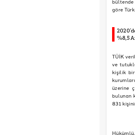
bültende 
göre Türk
2020’d
%8,5 A
TÜİK veri
ve tutukl
kişilik b
kurumları
üzerine 
bulunan k
831 kişin
Hükümlü,