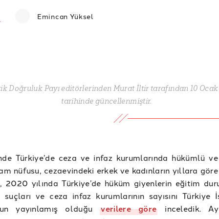
Emincan Yüksel
rik Doğruluk Payı editörlerinden Murat İltir tarafından 10 Oca
tarihinde güncellenmiştir.
nde Türkiye’de ceza ve infaz kurumlarında hükümlü ve
am nüfusu, cezaevindeki erkek ve kadınların yıllara göre
ı, 2020 yılında Türkiye’de hüküm giyenlerin eğitim duru
ri suçları ve ceza infaz kurumlarının sayısını Türkiye İ
nun yayınlamış olduğu
verilere göre
inceledik. Ay