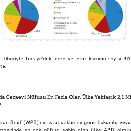
 itibariyle Türkiye’deki ceza ve infaz kurumu sayısı 37
te.
a Cezaevi Nüfusu En Fazla Olan Ülke Yaklaşık 2,1 M
D
son Brief (WPB)’nin istatistiklerine göre, hükümlü veya
ezaevinde en çok nüfusa sahip olan ülke ABD olmuş