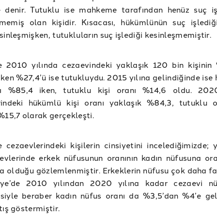
e denir. Tutuklu ise mahkeme tarafından henüz suç iş
memiş olan kişidir. Kısacası, hükümlünün suç işlediğ
sinleşmişken, tutukluların suç işlediği kesinleşmemiştir.
e 2010 yılında cezaevindeki yaklaşık 120 bin kişinin 
ken %27,4’ü ise tutukluydu. 2015 yılına gelindiğinde ise
nı %85,4 iken, tutuklu kişi oranı %14,6 oldu. 202
rindeki hükümlü kişi oranı yaklaşık %84,3, tutuklu o
%15,7 olarak gerçekleşti.
e cezaevlerindeki kişilerin cinsiyetini incelediğimizde; 
aevlerinde erkek nüfusunun oranının kadın nüfusuna or
a olduğu gözlemlenmiştir. Erkeklerin nüfusu çok daha fa
iye’de 2010 yılından 2020 yılına kadar cezaevi nü
siyle beraber kadın nüfus oranı da %3,5’dan %4’e gel
tış göstermiştir.