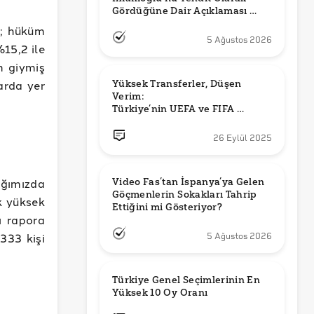
Gördüğüne Dair Açıklaması 
Güncel mi?
k; hüküm
5 Ağustos 2026
%15,2 ile
m giymiş
larda yer
Yüksek Transferler, Düşen 
Verim: 

Türkiye’nin UEFA ve FIFA 
Sıralamalarındaki Yeri
26 Eylül 2025
ığımızda
Video Fas’tan İspanya’ya Gelen 
Göçmenlerin Sokakları Tahrip 
k yüksek
Ettiğini mi Gösteriyor?
ı rapora
333 kişi
5 Ağustos 2026
Türkiye Genel Seçimlerinin En 
Yüksek 10 Oy Oranı