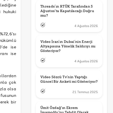
lediğine
Threads’ın RTÜK Tarafından 5 
i hukuki
Ağustos’ta Kapatılacağı Doğru 
mu?
4 Ağustos 2026
%72,6’sı
 hükümlü
Video İran’ın Dubai’nin Enerji 
0’de ise
Altyapısına Yönelik Saldırıyı mı 
Gösteriyor?
ranı ise
4 Ağustos 2026
yıllardan
Video Sözcü Tv’nin Yaptığı 
anla çok
Güncel Bir Anketi mi Gösteriyor?
zla olsa
21 Temmuz 2025
fusunun
erek bir
Ümit Özdağ'ın Ekrem 
İmamoğlu'nu Tehdit Olarak 