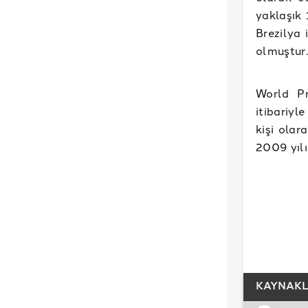
yaklaşık 
Brezilya 
olmuştur.
World Pr
itibariyl
kişi olar
2009 yılı
KAYNAK