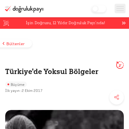
İşin Doğrusu,
12
Yıldır Doğruluk Payı’nda!
Bültenler
2'
Türkiye'de Yoksul Bölgeler
Büyüme
İlk yayın :
2 Ekim 2017