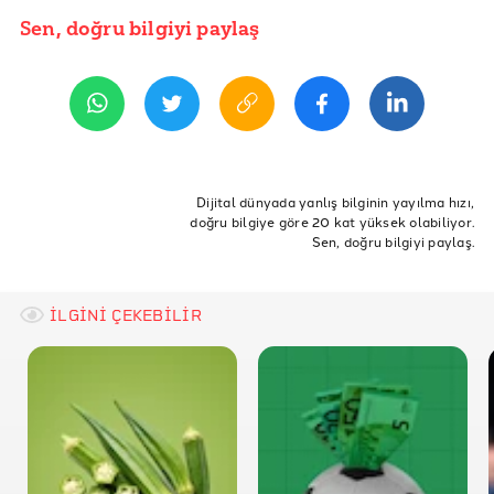
TÜİK Gelir ve Yaşam Koşulları Araştırması Bölgesel
Sen, doğru bilgiyi paylaş
YAYIN TARİHİ
Sonuçlar 2016
2 Ekim 2017 10:51
TÜİK Gelir ve Yaşam Koşulları Araştırması 2016
ETİKETLER
yoksulluk
gelir dağılımı
GINI
GINI Katsayısı
Dijital dünyada yanlış bilginin yayılma hızı,
doğru bilgiye göre 20 kat yüksek olabiliyor.
Gelir
Gelir Adaletsizliği
Bölgesel Yoksulluk
Sen, doğru bilgiyi paylaş.
İLGİNİ ÇEKEBİLİR