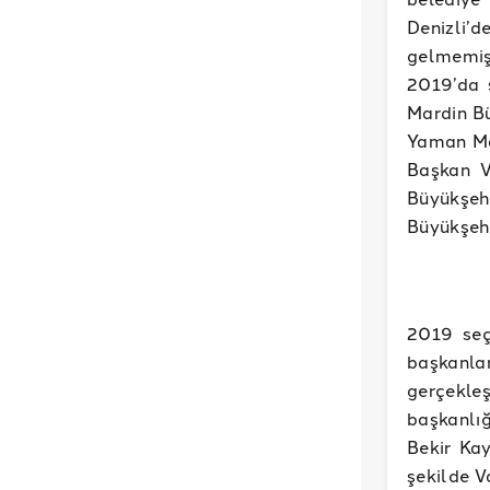
Denizli’d
gelmemiş.
2019’da 
Mardin Bü
Yaman Ma
Başkan V
Büyükşeh
Büyükşehi
2019 seç
başkanlar
gerçekle
başkanlığ
Bekir Kay
şekilde 