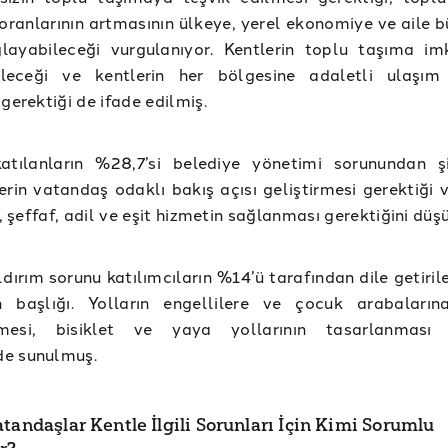
oranlarının artmasının ülkeye, yerel ekonomiye ve aile b
layabileceği vurgulanıyor. Kentlerin toplu taşıma imk
abileceği ve kentlerin her bölgesine adaletli ulaşım
 gerektiği de ifade edilmiş.
atılanların %28,7’si belediye yönetimi sorunundan şi
erin vatandaş odaklı bakış açısı geliştirmesi gerektiği 
r, şeffaf, adil ve eşit hizmetin sağlanması gerektiğini düş
ldırım sorunu katılımcıların %14’ü tarafından dile getiri
n başlığı. Yolların engellilere ve çocuk arabaları
mesi, bisiklet ve yaya yollarının tasarlanması ö
e sunulmuş.
tandaşlar Kentle İlgili Sorunları İçin Kimi Sorumlu