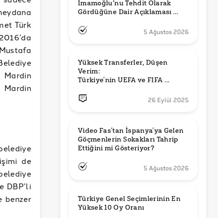
İmamoğlu'nu Tehdit Olarak 
 meydana
Gördüğüne Dair Açıklaması 
Güncel mi?
met Türk
5 Ağustos 2026
 2016’da
 Mustafa
Belediye
Yüksek Transferler, Düşen 
Verim: 

e Mardin
Türkiye’nin UEFA ve FIFA 
a Mardin
Sıralamalarındaki Yeri
26 Eylül 2025
Video Fas’tan İspanya’ya Gelen 
Göçmenlerin Sokakları Tahrip 
belediye
Ettiğini mi Gösteriyor?
işimi de
5 Ağustos 2026
elediye
e DBP’li
e benzer
Türkiye Genel Seçimlerinin En 
Yüksek 10 Oy Oranı