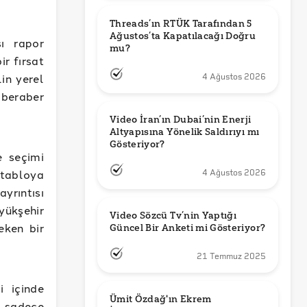
Threads’ın RTÜK Tarafından 5 
Ağustos’ta Kapatılacağı Doğru 
ı rapor
mu?
ir fırsat
in yerel
4 Ağustos 2026
ı beraber
Video İran’ın Dubai’nin Enerji 
Altyapısına Yönelik Saldırıyı mı 
Gösteriyor?
e seçimi
 tabloya
4 Ağustos 2026
yrıntısı
yükşehir
Video Sözcü Tv’nin Yaptığı 
eken bir
Güncel Bir Anketi mi Gösteriyor?
21 Temmuz 2025
i içinde
Ümit Özdağ'ın Ekrem 
 sadece