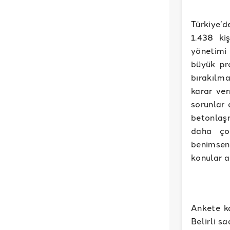
Türkiye’d
1.438 ki
yönetimi 
büyük pro
bırakılma
karar ve
sorunlar 
betonlaş
daha çok
benimsen
konular a
Ankete ka
Belirli s