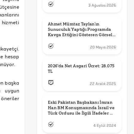
3 Ağustos 2026
ütçesine
anlarını
 hizmeti
Ahmet Mümtaz Taylan’ın 
Sunuculuk Yaptığı Programda 
Kavga Ettiğini Gösteren Görsel 
Orijinal mi?
20 Mayıs 2026
kayetçi.
ve hesap
ünüyor.
2026'da Net Asgari Ücret: 28.075 
TL
len başka
22 Aralık 2025
na uygun
neriler
Eski Pakistan Başbakanı İmran 
Han BM Konuşmasında İsrail ve 
Türk Ordusu ile İlgili İfadeler mi 
Kullandı?
4 Eylül 2024