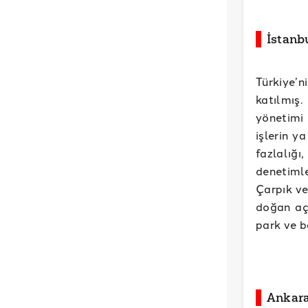
İstanb
Türkiye’n
katılmış.
yönetimi 
işlerin y
fazlalığı
denetimle
Çarpık ve
doğan açı
park ve b
Ankara