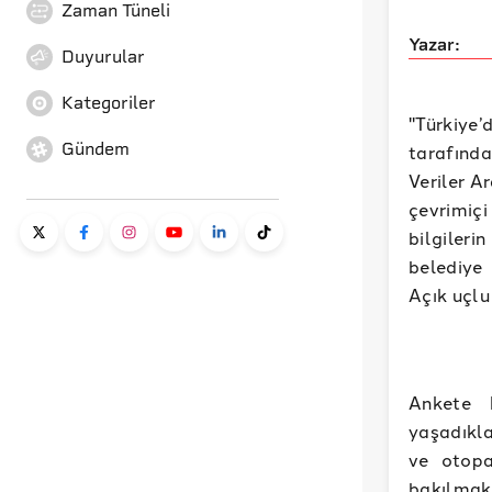
Zaman Tüneli
Yazar:
Duyurular
Kategoriler
"Türkiye
Gündem
tarafınd
Veriler A
çevrimiç
bilgileri
belediye 
Açık uçlu
Ankete k
yaşadıkla
ve otopa
bakılmak