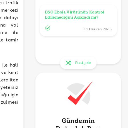
sı trafik
 merkezi
DSÖ Ebola Virüsünün Kontrol 
n dolayı
Edilemediğini Açıkladı mı?
una yol
11 Haziran 2026
eme ile
e tamir
Rastgele
ile hali
 ve kent
ere iten
etersiz
uğu için
özülmesi
Gündemin