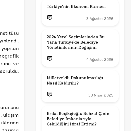
Türkiye'nin Ekonomi Karnesi
3 Ağustos 2026
nstitüsü
2024 Yerel Seçimlerinden Bu 
ınlandı.
Yana Türkiye'de Belediye 
 yapılan
Yönetimlerinin Değişimi
mografik
4 Ağustos 2026
orunu ve
soruldu.
Milletvekili Dokunulmazlığı 
Nasıl Kaldırılır?
30 Nisan 2025
orununu
Erdal Beşikçioğlu Behzat Ç.’nin 
k, ulaşım
Belediye İmkanlarıyla 
ıklarına
u taşıma