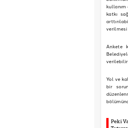
kullanım 
katkı sağ
arttırıl
verilmesi
Ankete k
Belediyel
verilebili
Yol ve ka
bir soru
düzenlen
bölümünd
Peki Va