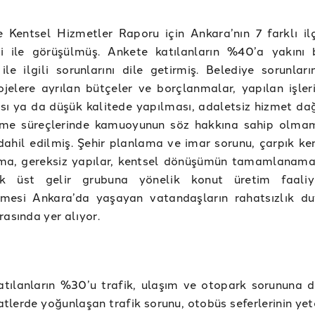
e Kentsel Hizmetler Raporu için Ankara’nın 7 farklı il
şi ile görüşülmüş. Ankete katılanların %40’a yakını 
ile ilgili sorunlarını dile getirmiş. Belediye sorunları
jelere ayrılan bütçeler ve borçlanmalar, yapılan işler
sı ya da düşük kalitede yapılması, adaletsiz hizmet dağ
rme süreçlerinde kamuoyunun söz hakkına sahip olmam
dahil edilmiş. Şehir planlama ve imar sorunu, çarpık ke
ma, gereksiz yapılar, kentsel dönüşümün tamamlanam
 üst gelir grubuna yönelik konut üretim faaliyet
mesi Ankara’da yaşayan vatandaşların rahatsızlık du
rasında yer alıyor.
tılanların %30’u trafik, ulaşım ve otopark sorununa d
aatlerde yoğunlaşan trafik sorunu, otobüs seferlerinin yete