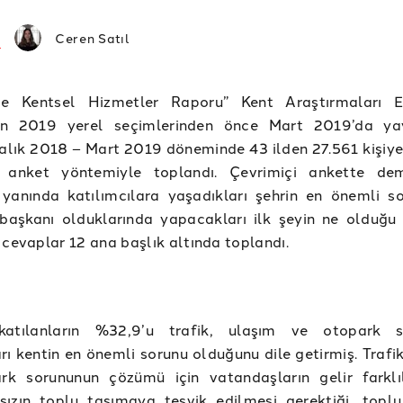
Ceren Satıl
’de Kentsel Hizmetler Raporu” Kent Araştırmaları E
an 2019 yerel seçimlerinden önce Mart 2019’da yay
ralık 2018 – Mart 2019 döneminde 43 ilden 27.561 kişiye
i anket yöntemiyle toplandı. Çevrimiçi ankette de
n yanında katılımcılara yaşadıkları şehrin en önemli s
başkanı olduklarında yapacakları ilk şeyin ne olduğu 
 cevaplar 12 ana başlık altında toplandı.
atılanların %32,9’u trafik, ulaşım ve otopark s
rı kentin en önemli sorunu olduğunu dile getirmiş. Trafi
rk sorununun çözümü için vatandaşların gelir farklıl
sızın toplu taşımaya teşvik edilmesi gerektiği, topl