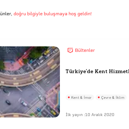
günler
,
doğru bilgiyle buluşmaya hoş geldin!
Bültenler
Türkiye’de Kent Hizmet
Kent & İmar
Çevre & İklim
İlk yayın :
10 Aralık 2020