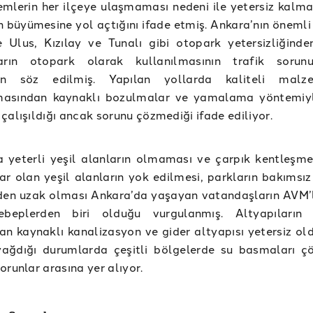
temlerin her ilçeye ulaşmaması nedeni ile yetersiz kalma
 büyümesine yol açtığını ifade etmiş. Ankara’nın önemli
e Ulus, Kızılay ve Tunalı gibi otopark yetersizliğinde
ların otopark olarak kullanılmasının trafik sorun
dan söz edilmiş. Yapılan yollarda kaliteli malz
asından kaynaklı bozulmalar ve yamalama yöntemiyl
çalışıldığı ancak sorunu çözmediği ifade ediliyor.
 yeterli yeşil alanların olmaması ve çarpık kentleşme 
ar olan yeşil alanların yok edilmesi, parkların bakımsız
den uzak olması Ankara’da yaşayan vatandaşların AVM’l
beplerden biri olduğu vurgulanmış. Altyapıların y
n kaynaklı kanalizasyon ve gider altyapısı yetersiz old
ağdığı durumlarda çeşitli bölgelerde su basmaları ç
orunlar arasına yer alıyor.