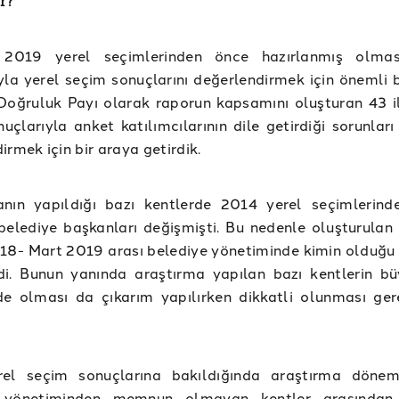
r?
2019 yerel seçimlerinden önce hazırlanmış olmas
yla yerel seçim sonuçlarını değerlendirmek için önemli b
Doğruluk Payı olarak raporun kapsamını oluşturan 43 il
uçlarıyla anket katılımcılarının dile getirdiği sorunlar
irmek için bir araya getirdik.
anın yapıldığı bazı kentlerde 2014 yerel seçimlerind
elediye başkanları değişmişti. Bu nedenle oluşturulan
18- Mart 2019 arası belediye yönetiminde kimin olduğu a
di. Bunun yanında araştırma yapılan bazı kentlerin bü
de olması da çıkarım yapılırken dikkatli olunması ger
el seçim sonuçlarına bakıldığında araştırma dönem
e yönetiminden memnun olmayan kentler arasından