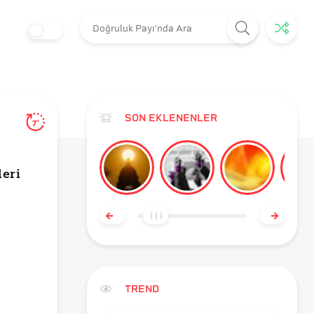
SON EKLENENLER
7'
leri
TREND