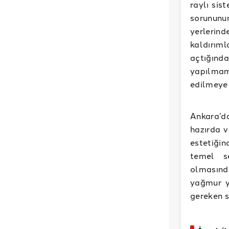
raylı sis
sorununun
yerlerind
kaldırım
açtığın
yapılmam
edilmeye 
Ankara’da
hazırda v
estetiğin
temel se
olmasında
yağmur y
gereken s