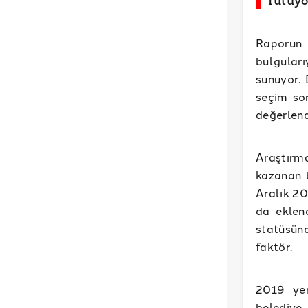
Tutuyo
Raporun 
bulguları
sunuyor. 
seçim son
değerlend
Araştırm
kazanan b
Aralık 20
da eklen
statüsün
faktör.
2019 yer
belediy