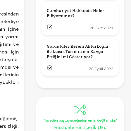
Cumhuriyet Hakkında Neler 
çesinden
Biliyorsunuz?
belediye
nın içine
28 Ekim 2021
in yarım
ıtımı ve
Görüntüler Kerem Aktürkoğlu 
ası için
ile Lucas Torreira’nın Kavga 
Ettiğini mi Gösteriyor?
ntleşme,
aması ve
20 Eylül 2023
lerinin
ydukları
eğinmiş.
Nereden başlayacağından emin değil misin?
rsizliği,
Rastgele Bir İçerik Oku