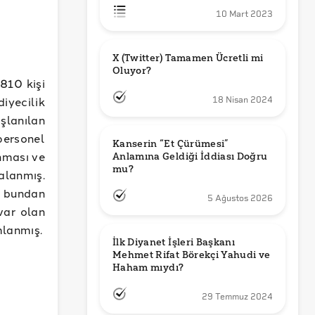
10 Mart 2023
X (Twitter) Tamamen Ücretli mi 
Oluyor?
 810 kişi
iyecilik
18 Nisan 2024
şlanılan
personel
Kanserin “Et Çürümesi” 
nması ve
Anlamına Geldiği İddiası Doğru 
mu?
alanmış.
e bundan
5 Ağustos 2026
 var olan
mlanmış.
İlk Diyanet İşleri Başkanı 
Mehmet Rifat Börekçi Yahudi ve 
Haham mıydı?
29 Temmuz 2024