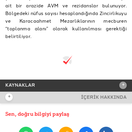
ait bir arazide AVM ve rezidanslar bulunuyor.
Bölgedeki nüfus sayısı hesaplandığında Zincirlikuyu
ve Karacaahmet Mezarlıklarının mecburen
“toplanma alanı” olarak kullanılması gerektiği
belirtiliyor.
+
KAYNAKLAR
+
İÇERİK HAKKINDA
REFERANSLAR
Boğaziçi Üniversitesi Kandilli Rasathanesi ve Deprem
Sen, doğru bilgiyi paylaş
YAYIN TARİHİ
Araştırma Enstitüsü Bölgesel Deprem-Tsunami İzleme
ve Değerlendirme Merkezi
16 Ağustos 2021 14:21