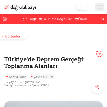
İşin Doğrusu,
12
Yıldır Doğruluk Payı’nda!
Bültenler
7'
Türkiye'de Deprem Gerçeği:
Toplanma Alanları
Kent & İmar
Çevre & İklim
İlk yayın :
16 Ağustos 2021
Son güncelleme :
27 Şubat 2023