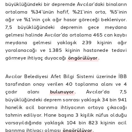
büyüklüğündeki bir depremde Avcılar’daki binaların
ortalama %34’ünün hafif, %21’inin orta, %5’inin
ağır ve %1’inin çok ağır hasar göreceği bekleniyor.
7,5 büyüklüğündeki depremin gece meydana
gelmesi halinde Avcılar’da ortalama 465 can kaybı
meydana gelmesi yaklaşık 239 kişinin ağır
yaralanacağı ve 1.385 kişinin hastanede tedavi
görmeye ihtiyaç duyacağı
öngörülüyor
.
Avcılar Belediyesi Afet Bilgi Sistemi üzerinde İBB
tarafından onay verilen 40 toplanma alanı ve 4
çadır alanı
bulunuyor
. Avcılar’da 7,5
büyüklüğündeki deprem sonrası yaklaşık 34 bin 941
hanelik acil barınma ihtiyacının ortaya çıkacağı
tahmin ediliyor. Hane başına 3 kişilik nüfus olduğu
varsayıldığında yaklaşık 104 bin 823 kişinin acil
barınma ihtiyacı olması
öngörülüyor
.