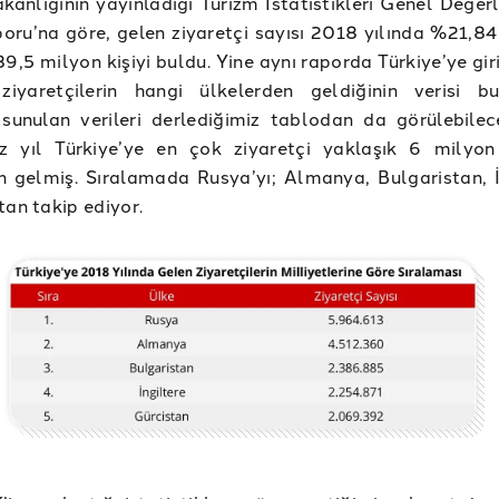
kanlığının yayınladığı Turizm İstatistikleri Genel Değer
ru’na göre, gelen ziyaretçi sayısı 2018 yılında %21,84
39,5 milyon kişiyi buldu. Yine aynı raporda Türkiye’ye gi
ziyaretçilerin hangi ülkelerden geldiğinin verisi bu
unulan verileri derlediğimiz tablodan da görülebilece
iz yıl Türkiye’ye en çok ziyaretçi yaklaşık 6 milyon 
 gelmiş. Sıralamada Rusya’yı; Almanya, Bulgaristan, İ
tan takip ediyor.