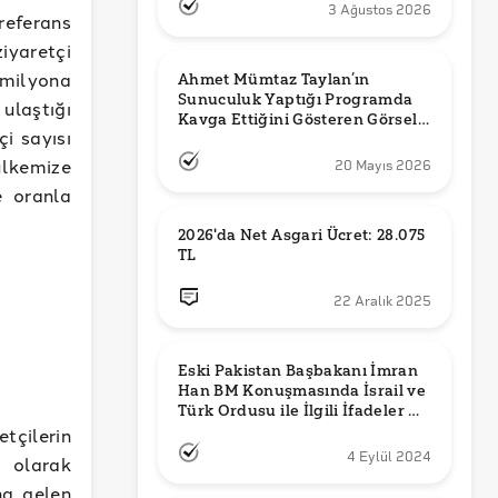
3 Ağustos 2026
referans
iyaretçi
 milyona
Ahmet Mümtaz Taylan’ın 
Sunuculuk Yaptığı Programda 
ulaştığı
Kavga Ettiğini Gösteren Görsel 
i sayısı
Orijinal mi?
ülkemize
20 Mayıs 2026
e oranla
2026'da Net Asgari Ücret: 28.075 
TL
22 Aralık 2025
Eski Pakistan Başbakanı İmran 
Han BM Konuşmasında İsrail ve 
Türk Ordusu ile İlgili İfadeler mi 
Kullandı?
tçilerin
4 Eylül 2024
 olarak
na gelen