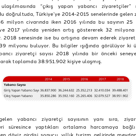
e ulaşılmasında “çıkış yapan yabancı ziyaretçiler” 
 Bu doğrultuda, Türkiye’ye 2014-2015 senelerinde gelen z
 36 milyon civarında iken 2016 yılında bu sayının 25
ve 2017 yılında yeniden artış göstererek 32 milyona 
. 2018 senesinde ise bu artışına devam ederek ziyaretç
39 milyonu buluyor. Bu bilgiler ışığında görülüyor ki 
bancı ziyaretçi sayısı 2018 yılında bir önceki seney
arak toplamda 38.951.902 kişiye ulaşmış.
elen yabancı ziyaretçi sayısının yanı sıra, ziyare
eri süresince yaptıkları ortalama harcamaya bağlı
en döviz girdisi sonucu, yıllık turizm gelirinde meyda