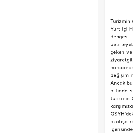
Turizmin 
Yurt içi
dengesi 
belirleye
çeken ve 
ziyaretç
harcaman
değişim n
Ancak bu 
altında s
turizmin 
karşımıza
GSYH’deki
azalışa r
içerisinde