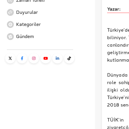
Zaman Tüneli
Yazar:
Duyurular
Kategoriler
Türkiye’
Gündem
biliniyor
canlandı
geliştir
kutlanma
Dünyada 
role sahi
ilişki ol
Türkiye’n
2018 sene
TÜİK’in 
ziyaretçi