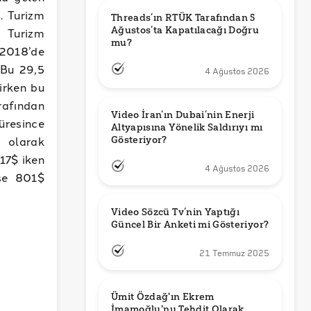
. Turizm
Threads’ın RTÜK Tarafından 5 
Ağustos’ta Kapatılacağı Doğru 
8 Turizm
mu?
 2018’de
 Bu 29,5
4 Ağustos 2026
lirken bu
afından
Video İran’ın Dubai’nin Enerji 
üresince
Altyapısına Yönelik Saldırıyı mı 
 olarak
Gösteriyor?
17$ iken
4 Ağustos 2026
ise 801$
Video Sözcü Tv’nin Yaptığı 
Güncel Bir Anketi mi Gösteriyor?
21 Temmuz 2025
Ümit Özdağ'ın Ekrem 
İmamoğlu'nu Tehdit Olarak 