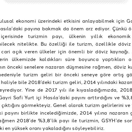
ulusal ekonomi üzerindeki etkisini anlayabilmek için Ga
 Hasıla’daki payına bakmak da önem arz ediyor. Çünkü 
içerisinde turizmin payı, ülkenin yıllık ekonomik
bilecek nitelikte. Bu özelliği ile turizm, özellikle döviz 
cari açık veren ülkeler için önemli bir döviz kaynağı.
ilerin ülkemizde kaldıkları süre boyunca yaptıkları 
ın önceki senelere nazaran düşmesine rağmen, döviz k
edeniyle turizm geliri bir önceki seneye göre artış gö
haliyle bile 2018’deki turizm geliri, 2014 yılındaki kaza
eyrediyor. Yine de 2017 yılı ile kıyasladığımızda, 2018
Gayri Safi Yurt içi Hasıla’daki payını arttırdığını ve %3
 çıktığını görmekteyiz. Genel olarak turizm gelirlerini ve
 payını birlikte incelediğimizde, 2014 yılına nazaran g
ağmen 2018’de %3,8’lik payı ile turizmin, GSYH’de son
ki en yüksek oranı yakaladığını söyleyebiliriz.