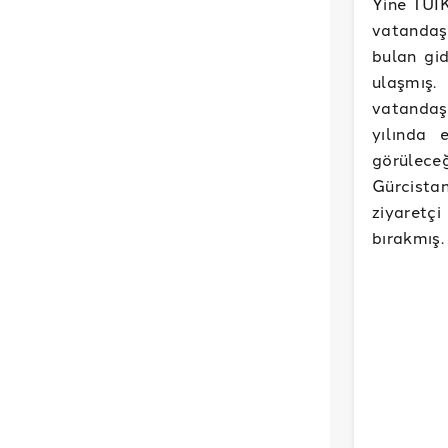
Yine TÜİK
vatandaş
bulan gi
ulaşmış.
vatandaşl
yılında 
görüleceğ
Gürcista
ziyaretçi
bırakmış.