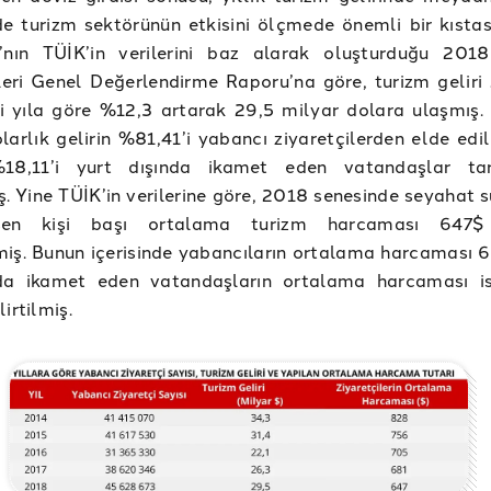
e turizm sektörünün etkisini ölçmede önemli bir kıstas
ı’nın TÜİK’in verilerini baz alarak oluşturduğu 201
kleri Genel Değerlendirme Raporu’na göre, turizm geliri
i yıla göre %12,3 artarak 29,5 milyar dolara ulaşmış.
larlık gelirin %81,41’i yabancı ziyaretçilerden elde edi
%18,11’i yurt dışında ikamet eden vatandaşlar tar
. Yine TÜİK’in verilerine göre, 2018 senesinde seyahat s
eşen kişi başı ortalama turizm harcaması 647$
iş. Bunun içerisinde yabancıların ortalama harcaması 6
nda ikamet eden vatandaşların ortalama harcaması 
irtilmiş.