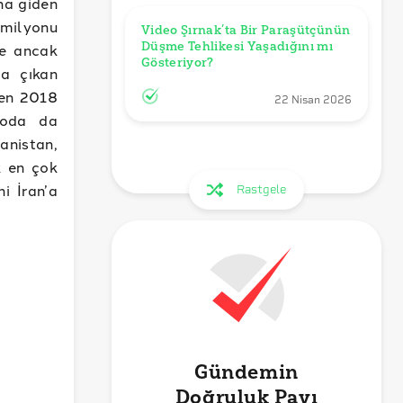
ına giden
 milyonu
Video Şırnak’ta Bir Paraşütçünün 
Düşme Tehlikesi Yaşadığını mı 
ye ancak
Gösteriyor?
na çıkan
ken 2018
22 Nisan 2026
loda da
anistan,
k en çok
i İran’a
Rastgele
Gündemin
Doğruluk Payı