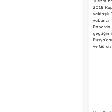
Turizm Ba
2018 Rapo
yaklaşık 
yabancı 
Raporda s
geçtiğim
Rusya’dan
ve Gürcis