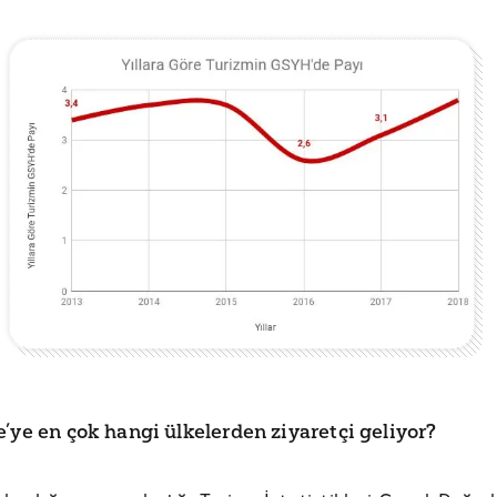
’ye en çok hangi ülkelerden ziyaretçi geliyor?