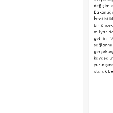
değişim d
Bakanlığ
İstatisti
bir öncek
milyar do
gelirin 
sağlanmış
gerçekl
kaydedilm
yurtdışı
olarak bel