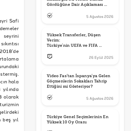
Gördüğüne Dair Açıklaması 
Güncel mi?
5 Ağustos 2026
yri Safi
ödemeler
 seyrini
Yüksek Transferler, Düşen 
Verim: 

sıkıntısı
Türkiye’nin UEFA ve FIFA 
 2018’de
Sıralamalarındaki Yeri
ortalama
26 Eylül 2025
urundaki
stermiş.
Video Fas’tan İspanya’ya Gelen 
ncın hala
Göçmenlerin Sokakları Tahrip 
Ettiğini mi Gösteriyor?
 yılında
,8 olarak
5 Ağustos 2026
 turizmin
elirdeki
Türkiye Genel Seçimlerinin En 
 beş yıl
Yüksek 10 Oy Oranı