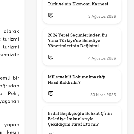
Türkiye'nin Ekonomi Karnesi
3 Ağustos 2026
ı olarak
2024 Yerel Seçimlerinden Bu 
ç turizmi
Yana Türkiye'de Belediye 
turizmi
Yönetimlerinin Değişimi
lkemizde
4 Ağustos 2026
emli bir
Milletvekili Dokunulmazlığı 
Nasıl Kaldırılır?
doğrudan
r. Peki,
30 Nisan 2025
 yaşanan
Erdal Beşikçioğlu Behzat Ç.’nin 
Belediye İmkanlarıyla 
ş yapan
air kesin