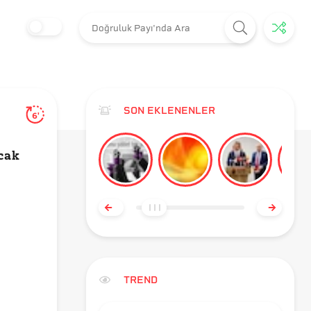
SON EKLENENLER
6'
ncak
TREND