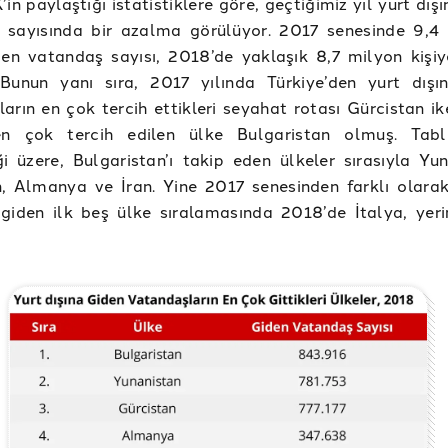
’in paylaştığı istatistiklere göre, geçtiğimiz yıl yurt dış
 sayısında bir azalma görülüyor. 2017 senesinde 9,4
den vatandaş sayısı, 2018’de yaklaşık 8,7 milyon kişi
 Bunun yanı sıra, 2017 yılında Türkiye’den yurt dışı
arın en çok tercih ettikleri seyahat rotası Gürcistan i
en çok tercih edilen ülke Bulgaristan olmuş. Tab
i üzere, Bulgaristan’ı takip eden ülkeler sırasıyla Yun
n, Almanya ve İran. Yine 2017 senesinden farklı olara
 giden ilk beş ülke sıralamasında 2018’de İtalya, yerin