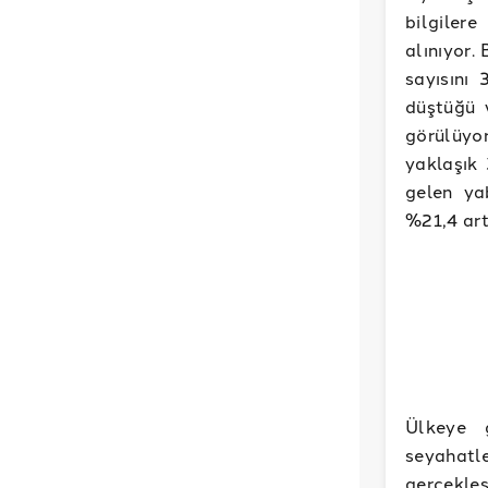
bilgiler
alınıyor.
sayısını
düştüğü 
görülüyor
yaklaşık 
gelen ya
%21,4 art
Ülkeye g
seyahatl
gerçekleş