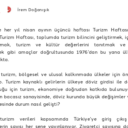
İrem Doğanışık
de her yıl nisan ayının üçüncü haftası Turizm Haftas
. Turizm Haftası, toplumda turizm bilincini geliştirmek, i
rmak, turizm ve kültür değerlerini tanıtmak ve 
mek gibi amaçlar doğrultusunda 1976’dan bu yana ü
kta.
turizm, bölgesel ve ulusal kalkınmada ülkeler için ön
p. Turizm kaynaklı gelirlerin ülkeye döviz girdisi ile 
duğu için turizm, ekonomiye doğrudan katkıda bulunuyo
in bacasız sanayisinde, döviz kurunda büyük değişimler
sinde durum nasıl gelişti?
turizm verileri kapsamında Türkiye’ye giriş çıkı
lerin sayısı her sene yayınlanıyor. Ziyaretçi sayısına d