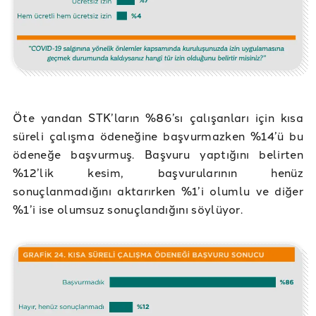
Öte yandan STK’ların %86’sı çalışanları için kısa
süreli çalışma ödeneğine başvurmazken %14’ü bu
ödeneğe başvurmuş. Başvuru yaptığını belirten
%12’lik kesim, başvurularının henüz
sonuçlanmadığını aktarırken %1’i olumlu ve diğer
%1’i ise olumsuz sonuçlandığını söylüyor.