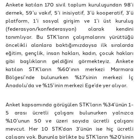
Ankete katılan 170 sivil toplum kuruluşundan 98’i
dernek, 59’u vakıf, 5’i inisiyatif, 3’ü kooperatif, 3’ü
platform, 1’i sosyal girişim ve 1’i üst kuruluş
(federasyon/konfederasyon) olarak kendini
tanımlıyor. Bu STK’ların çalışmalarını yürüttüğü
öncelikli alanlara baktığımızdaysa ilk sıralarda
eğitim, gençlik, insan hakları, kadın, çocuk hakları
gibi başlıkların geldiğini görmekteyiz. Ankete
katılan STK’ların %60’ının merkezi Marmara
Bölgesi’nde bulunurken %17’sinin merkezi İç
Anadolu’da ve %15’inin merkezi Ege’de yer alıyor.
Anket kapsamında görüşülen STK’ların %34’ünün 1-
5 arası ücretli çalışanı bulunurken yalnızca
%10’unun 50 ve üzeri sayıda ücretli çalışanı
mevcut. Her 10 STK’dan 3’ünün ise hiç ücretli
çalışanı yok. Bununla birlikte bu STK’ların %20’sinin