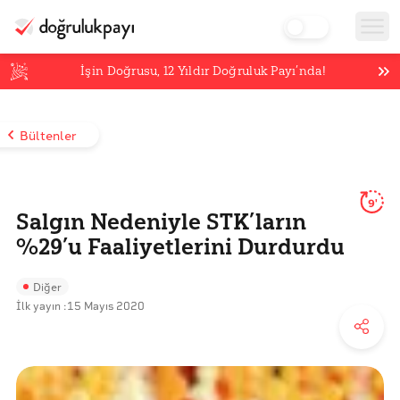
İşin Doğrusu,
12
Yıldır Doğruluk Payı’nda!
Bültenler
9'
Salgın Nedeniyle STK’ların
%29’u Faaliyetlerini Durdurdu
Diğer
İlk yayın :
15 Mayıs 2020