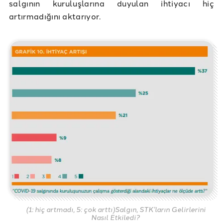
salgının kuruluşlarına duyulan ihtiyacı hiç
artırmadığını aktarıyor.
(1: hiç artmadı, 5: çok arttı)Salgın, STK’ların Gelirlerini
Nasıl Etkiledi?