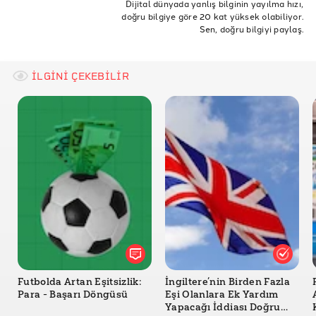
Dijital dünyada yanlış bilginin yayılma hızı,
doğru bilgiye göre 20 kat yüksek olabiliyor.
COVID19
Corona
bağış
sivil toplum kuruluşu
Sen, doğru bilgiyi paylaş.
hibe
stk gelirleri
tüsev
İLGİNİ ÇEKEBİLİR
Futbolda Artan Eşitsizlik:
İngiltere’nin Birden Fazla
Para - Başarı Döngüsü
Eşi Olanlara Ek Yardım
Yapacağı İddiası Doğru