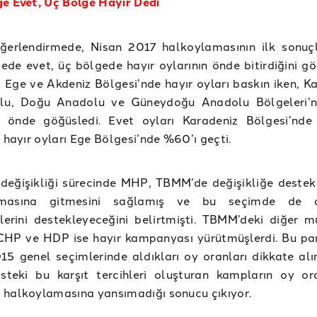
e Evet, Üç Bölge Hayır Dedi
ğerlendirmede, Nisan 2017 halkoylamasının ilk sonuçl
ede evet, üç bölgede hayır oylarının önde bitirdiğini gö
Ege ve Akdeniz Bölgesi’nde hayır oyları baskın iken, Ka
lu, Doğu Anadolu ve Güneydoğu Anadolu Bölgeleri’n
pi önde göğüsledi. Evet oyları Karadeniz Bölgesi’nd
, hayır oyları Ege Bölgesi’nde %60’ı geçti.
değişikliği sürecinde MHP, TBMM’de değişikliğe destek
amasına gitmesini sağlamış ve bu seçimde de 
klerini destekleyeceğini belirtmişti. TBMM’deki diğer m
 CHP ve HDP ise hayır kampanyası yürütmüşlerdi. Bu part
5 genel seçimlerinde aldıkları oy oranları dikkate alı
steki bu karşıt tercihleri oluşturan kampların oy ora
 halkoylamasına yansımadığı sonucu çıkıyor.