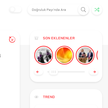
SON EKLENENLER
3'
l
TREND