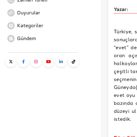
Yazar:
Duyurular
Kategoriler
Türkiye, 
Gündem
sonuçlar
“evet” de
oran açı
halkoylam
çeşitli t
seçmenini
Güneydoğ
evet oyu 
bazında 
düzeyi u
istedik.