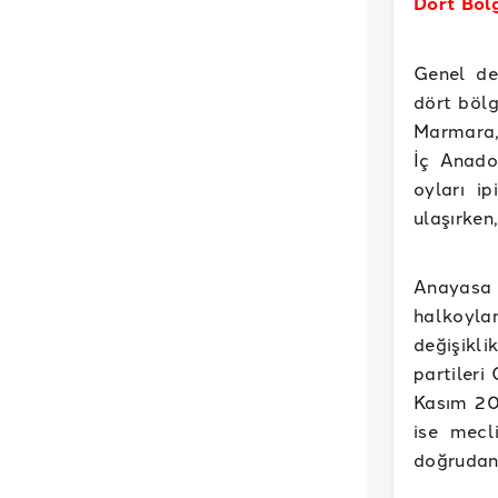
Dört Bölg
Genel de
dört bölg
Marmara, 
İç Anado
oyları i
ulaşırken
Anayasa 
halkoyl
değişikli
partileri
Kasım 201
ise mecli
doğrudan