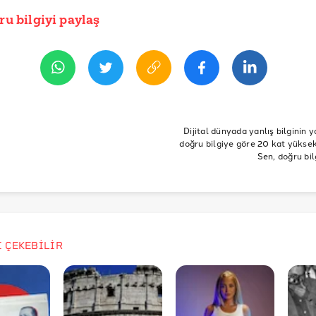
ru bilgiyi paylaş
İHİ
san 2017 21:00
R
Cumhurbaşkanı
Anayasa
TBMM
Referandum
Hayır
E
Bölgeler
Dijital dünyada yanlış bilginin y
doğru bilgiye göre 20 kat yüksek 
Sen, doğru bil
İ ÇEKEBİLİR