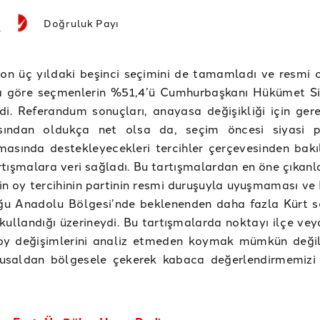
Doğruluk Payı
son üç yıldaki beşinci seçimini de tamamladı ve resmi
a göre seçmenlerin %51,4’ü Cumhurbaşkanı Hükümet S
di. Referandum sonuçları, anayasa değişikliği için gere
sından oldukça net olsa da, seçim öncesi siyasi pa
asında destekleyecekleri tercihler çerçevesinden bakı
artışmalara veri sağladı. Bu tartışmalardan en öne çıkan
n oy tercihinin partinin resmi duruşuyla uyuşmaması ve
u Anadolu Bölgesi’nde beklenenden daha fazla Kürt 
kullandığı üzerineydi. Bu tartışmalarda noktayı ilçe vey
oy değişimlerini analiz etmeden koymak mümkün değil
lusaldan bölgesele çekerek kabaca değerlendirmemiz