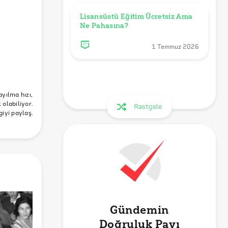
Lisansüstü Eğitim Ücretsiz Ama 
Ne Pahasına?
1 Temmuz 2026
vet
ayılma hızı,
olabiliyor.
Rastgele
giyi paylaş.
Gündemin
Doğruluk Payı