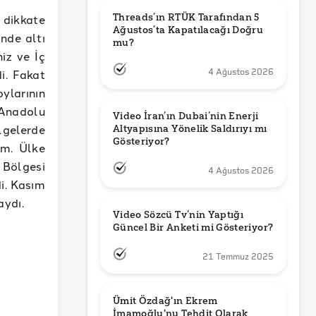
Threads’ın RTÜK Tarafından 5 
dikkate
Ağustos’ta Kapatılacağı Doğru 
nde altı
mu?
iz ve İç
i. Fakat
4 Ağustos 2026
ylarının
Anadolu
Video İran’ın Dubai’nin Enerji 
lgelerde
Altyapısına Yönelik Saldırıyı mı 
Gösteriyor?
ım. Ülke
 Bölgesi
4 Ağustos 2026
i. Kasım
aydı.
Video Sözcü Tv’nin Yaptığı 
Güncel Bir Anketi mi Gösteriyor?
21 Temmuz 2025
Ümit Özdağ'ın Ekrem 
İmamoğlu'nu Tehdit Olarak 