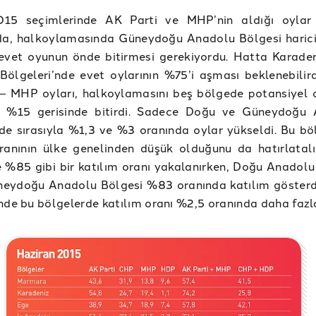
15 seçimlerinde AK Parti ve MHP’nin aldığı oylar 
nda, halkoylamasında Güneydoğu Anadolu Bölgesi harici
evet oyunun önde bitirmesi gerekiyordu. Hatta Karaden
ölgeleri’nde evet oylarının %75’i aşması beklenebilird
– MHP oyları, halkoylamasını beş bölgede potansiyel o
 %15 gerisinde bitirdi. Sadece Doğu ve Güneydoğu 
de sırasıyla %1,3 ve %3 oranında oylar yükseldi. Bu bö
oranının ülke genelinden düşük olduğunu da hatırlatal
 %85 gibi bir katılım oranı yakalanırken, Doğu Anadolu
eydoğu Anadolu Bölgesi %83 oranında katılım gösterd
nde bu bölgelerde katılım oranı %2,5 oranında daha fazl