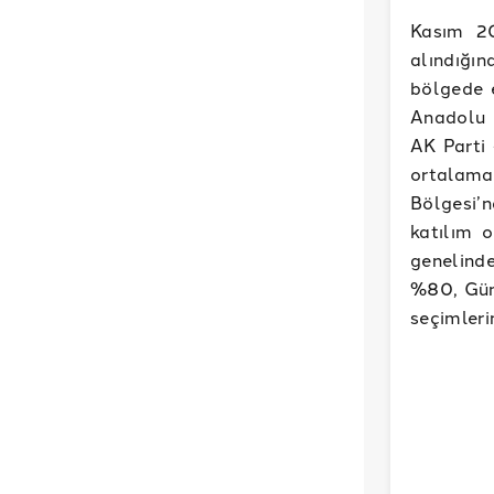
Kasım 20
alındığı
bölgede 
Anadolu B
AK Parti 
ortalama
Bölgesi’n
katılım 
genelinde
%80, Gün
seçimleri