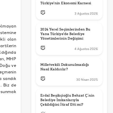
Türkiye'nin Ekonomi Karnesi
3 Ağustos 2026
 olmayan
2024 Yerel Seçimlerinden Bu 
istemine
Yana Türkiye'de Belediye 
kli olan
Yönetimlerinin Değişimi
rtilerin
4 Ağustos 2026
ldığında
ları, MHP
 Doğu ve
Milletvekili Dokunulmazlığı 
Nasıl Kaldırılır?
seçmenin
a sandık
30 Nisan 2025
. Biz de
i sunmak
Erdal Beşikçioğlu Behzat Ç.’nin 
Belediye İmkanlarıyla 