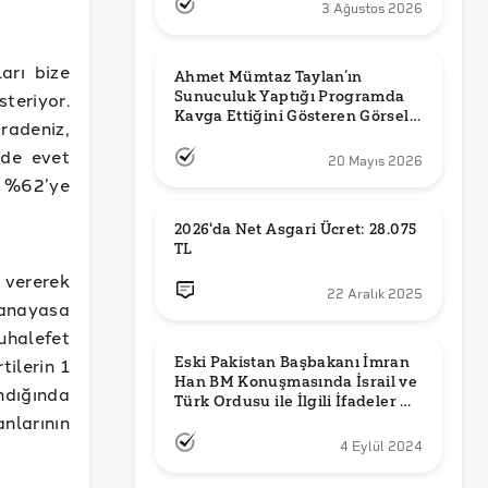
3 Ağustos 2026
arı bize
Ahmet Mümtaz Taylan’ın 
Sunuculuk Yaptığı Programda 
steriyor.
Kavga Ettiğini Gösteren Görsel 
radeniz,
Orijinal mi?
de evet
20 Mayıs 2026
e %62’ye
2026'da Net Asgari Ücret: 28.075 
TL
 vererek
22 Aralık 2025
anayasa
uhalefet
Eski Pakistan Başbakanı İmran 
ilerin 1
Han BM Konuşmasında İsrail ve 
ndığında
Türk Ordusu ile İlgili İfadeler mi 
nlarının
Kullandı?
4 Eylül 2024