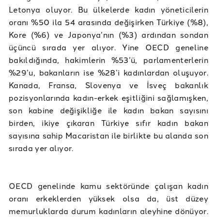
Letonya oluyor. Bu ülkelerde kadın yöneticilerin
oranı %50 ila 54 arasında değişirken Türkiye (%8),
Kore (%6) ve Japonya’nın (%3) ardından sondan
üçüncü sırada yer alıyor. Yine OECD geneline
bakıldığında, hakimlerin %53’ü, parlamenterlerin
%29’u, bakanların ise %28’i kadınlardan oluşuyor.
Kanada, Fransa, Slovenya ve İsveç bakanlık
pozisyonlarında kadın-erkek eşitliğini sağlamışken,
son kabine değişikliğe ile kadın bakan sayısını
birden, ikiye çıkaran Türkiye sıfır kadın bakan
sayısına sahip Macaristan ile birlikte bu alanda son
sırada yer alıyor.
OECD genelinde kamu sektöründe çalışan kadın
oranı erkeklerden yüksek olsa da, üst düzey
memurluklarda durum kadınların aleyhine dönüyor.