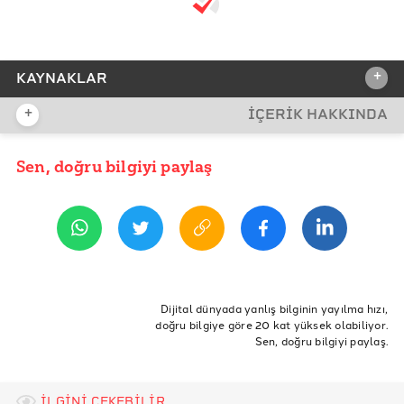
+
KAYNAKLAR
+
İÇERİK HAKKINDA
REFERANSLAR
OECD Govenrment at a Glance 2017
Sen, doğru bilgiyi paylaş
YAYIN TARİHİ
24 Ağustos 2017 12:34
ETİKETLER
OECD
ekonomi
Hükümet
Kamu
Kriz
Dijital dünyada yanlış bilginin yayılma hızı,
doğru bilgiye göre 20 kat yüksek olabiliyor.
Ekonomik Kriz
Kamu Harcaması
Kamu Çalışanları
Sen, doğru bilgiyi paylaş.
İLGİNİ ÇEKEBİLİR