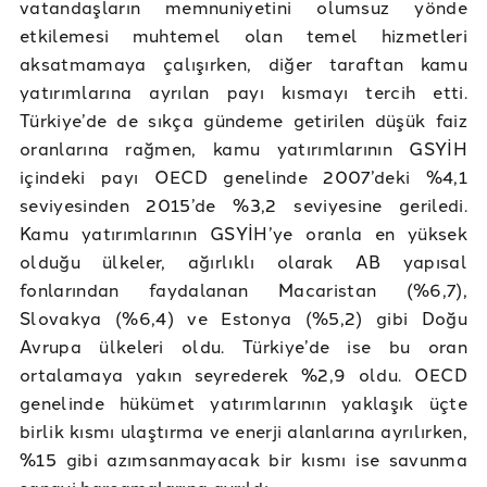
vatandaşların memnuniyetini olumsuz yönde
etkilemesi muhtemel olan temel hizmetleri
aksatmamaya çalışırken, diğer taraftan kamu
yatırımlarına ayrılan payı kısmayı tercih etti.
Türkiye’de de sıkça gündeme getirilen düşük faiz
oranlarına rağmen, kamu yatırımlarının GSYİH
içindeki payı OECD genelinde 2007’deki %4,1
seviyesinden 2015’de %3,2 seviyesine geriledi.
Kamu yatırımlarının GSYİH’ye oranla en yüksek
olduğu ülkeler, ağırlıklı olarak AB yapısal
fonlarından faydalanan Macaristan (%6,7),
Slovakya (%6,4) ve Estonya (%5,2) gibi Doğu
Avrupa ülkeleri oldu. Türkiye’de ise bu oran
ortalamaya yakın seyrederek %2,9 oldu. OECD
genelinde hükümet yatırımlarının yaklaşık üçte
birlik kısmı ulaştırma ve enerji alanlarına ayrılırken,
%15 gibi azımsanmayacak bir kısmı ise savunma