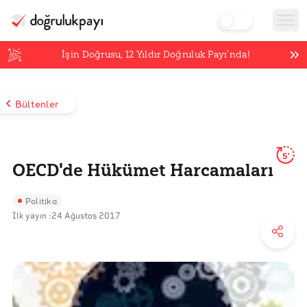
İşin Doğrusu,
12
Yıldır Doğruluk Payı’nda!
Bültenler
5'
OECD'de Hükümet Harcamaları
Politika
İlk yayın :
24 Ağustos 2017