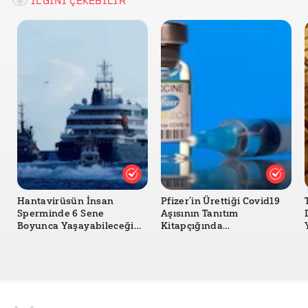
İLGİNİ ÇEKEBİLİR
Hantavirüsün İnsan
Pfizer’in Ürettiği Covid19
Sperminde 6 Sene
Aşısının Tanıtım
Boyunca Yaşayabileceği
Kitapçığında
İddiası Doğru mu?
Hantavirüsten Yan Etki
Olarak Bahsedildiği Doğru
mu?