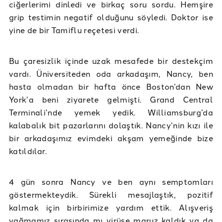
ciğerlerimi dinledi ve birkaç soru sordu. Hemşire
grip testimin negatif olduğunu söyledi. Doktor ise
yine de bir Tamiflu reçetesi verdi.
Bu çaresizlik içinde uzak mesafede bir destekçim
vardı. Üniversiteden oda arkadaşım, Nancy, ben
hasta olmadan bir hafta önce Boston’dan New
York’a beni ziyarete gelmişti. Grand Central
Terminali’nde yemek yedik. Williamsburg’da
kalabalık bit pazarlarını dolaştık. Nancy’nin kızı ile
bir arkadaşımız evimdeki akşam yemeğinde bize
katıldılar.
4 gün sonra Nancy ve ben aynı semptomları
göstermekteydik. Sürekli mesajlaştık, pozitif
kalmak için birbirimize yardım ettik. Alışveriş
yağmamız sırasında mı virüse maruz kaldık ya da