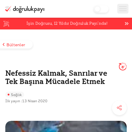
İşin Doğrusu,
12
Yıldır Doğruluk Payı’nda!
Bültenler
8'
Nefessiz Kalmak, Sanrılar ve
Tek Başına Mücadele Etmek
Sağlık
İlk yayın :
13 Nisan 2020