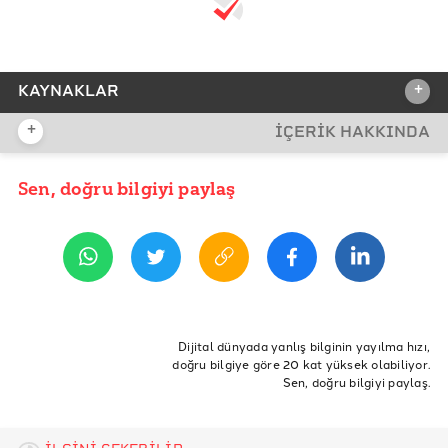
+
KAYNAKLAR
+
İÇERİK HAKKINDA
REFERANSLAR
Bloomberg
Sen, doğru bilgiyi paylaş
YAYIN TARİHİ
13 Nisan 2020 14:17
ETİKETLER
salgın
koronavirüs
COVID19
bulaşıcı hastalık
Dijital dünyada yanlış bilginin yayılma hızı,
doğru bilgiye göre 20 kat yüksek olabiliyor.
coronavirus
bloomberg
paula dwyer
Sen, doğru bilgiyi paylaş.